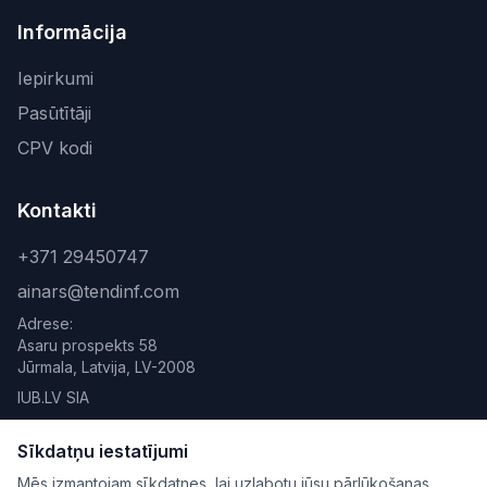
Informācija
Iepirkumi
Pasūtītāji
CPV kodi
Kontakti
+371 29450747
ainars@tendinf.com
Adrese:
Asaru prospekts 58
Jūrmala, Latvija, LV-2008
IUB.LV SIA
Sīkdatņu iestatījumi
Mēs izmantojam sīkdatnes, lai uzlabotu jūsu pārlūkošanas