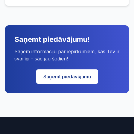
Saņemt piedāvājumu!
Saņem informāciju par iepirkumiem, kas Tev ir
svarīgi – sāc jau šodien!
Saņemt piedāvājumu