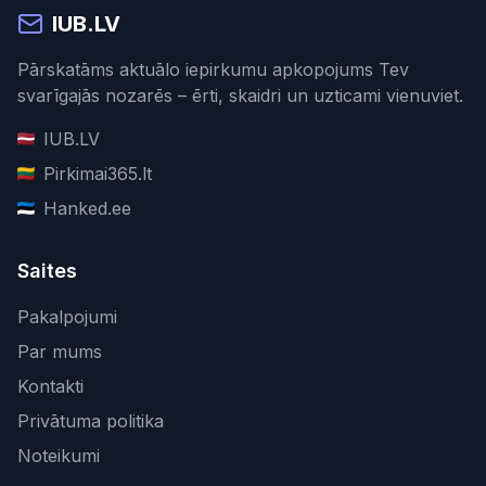
IUB.LV
Pārskatāms aktuālo iepirkumu apkopojums Tev
svarīgajās nozarēs – ērti, skaidri un uzticami vienuviet.
IUB.LV
Pirkimai365.lt
Hanked.ee
Saites
Pakalpojumi
Par mums
Kontakti
Privātuma politika
Noteikumi