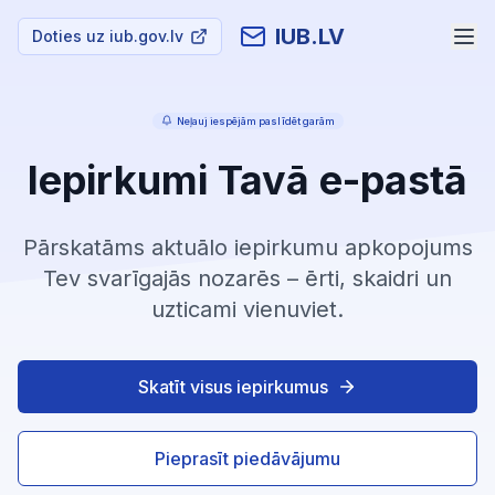
IUB.LV
Doties uz iub.gov.lv
Neļauj iespējām paslīdēt garām
Iepirkumi Tavā e-pastā
Pārskatāms aktuālo iepirkumu apkopojums
Tev svarīgajās nozarēs – ērti, skaidri un
uzticami vienuviet.
Skatīt visus iepirkumus
Pieprasīt piedāvājumu