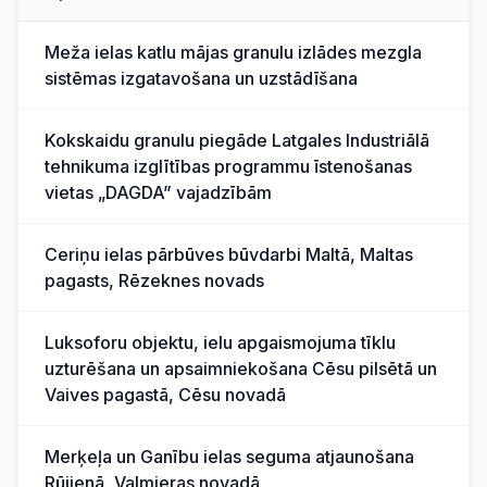
Meža ielas katlu mājas granulu izlādes mezgla
sistēmas izgatavošana un uzstādīšana
Kokskaidu granulu piegāde Latgales Industriālā
tehnikuma izglītības programmu īstenošanas
vietas „DAGDA” vajadzībām
Ceriņu ielas pārbūves būvdarbi Maltā, Maltas
pagasts, Rēzeknes novads
Luksoforu objektu, ielu apgaismojuma tīklu
uzturēšana un apsaimniekošana Cēsu pilsētā un
Vaives pagastā, Cēsu novadā
Merķeļa un Ganību ielas seguma atjaunošana
Rūjienā, Valmieras novadā