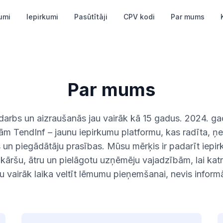
umi
Iepirkumi
Pasūtītāji
CPV kodi
Par mums
Par mums
 darbs un aizraušanās jau vairāk kā 15 gadus. 2024. g
jām TendInf – jaunu iepirkumu platformu, kas radīta, ņ
 un piegādātāju prasības. Mūsu mērķis ir padarīt iepi
kāršu, ātru un pielāgotu uzņēmēju vajadzībām, lai katr
u vairāk laika veltīt lēmumu pieņemšanai, nevis inform