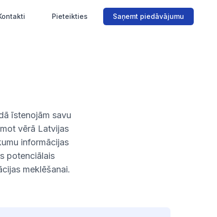
Kontakti
Pieteikties
Saņemt piedāvājumu
adā īstenojām savu
emot vērā Latvijas
rkumu informācijas
s potenciālais
ācijas meklēšanai.