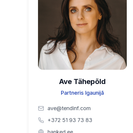
Ave Tähepõld
Partneris Igaunijā
ave@tendinf.com
+372 51 93 73 83
hanked.ee