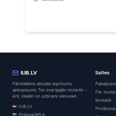
IUB.LV
Saites
Pārskatāms aktuālo iepirkumu
Pakalpoju
apkopojums Tev svarīgajās nozarēs –
Par mums
ērti, skaidri un uzticami vienuviet.
Kontakti
IUB.LV
Privātuma 
Pirkimai365.lt