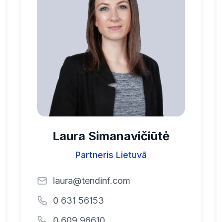
Laura Simanavičiūtė
Partneris Lietuvā
laura@tendinf.com
0 631 56153
0 609 96610