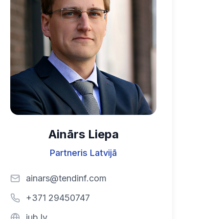
Ainārs Liepa
Partneris Latvijā
ainars@tendinf.com
+371 29450747
iub.lv