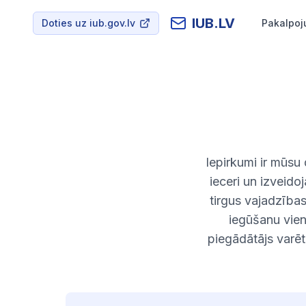
IUB.LV
Doties uz iub.gov.lv
Pakalpoj
Iepirkumi ir mūsu
ieceri un izveido
tirgus vajadzības
iegūšanu vien
piegādātājs varēt