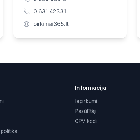
0 631 42331
pirkimai365.lt
Informācija
mi
Iepirkumi
Pasūtītāji
CPV kodi
politika