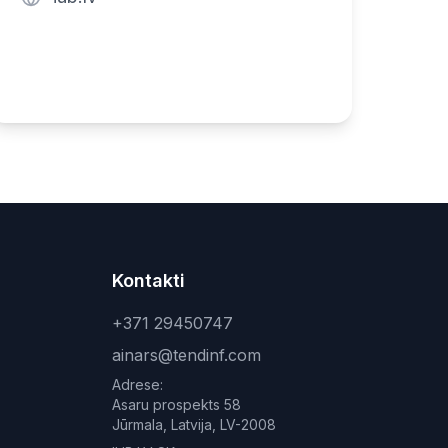
Kontakti
+371 29450747
ainars@tendinf.com
Adrese:
Asaru prospekts 58
Jūrmala, Latvija, LV-2008