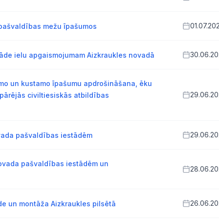
01.07.20
pašvaldības mežu īpašumos
30.06.2
rāde ielu apgaismojumam Aizkraukles novadā
amo un kustamo īpašumu apdrošināšana, ēku
29.06.2
ārējās civiltiesiskās atbildības
29.06.2
vada pašvaldības iestādēm
novada pašvaldības iestādēm un
28.06.2
26.06.2
e un montāža Aizkraukles pilsētā