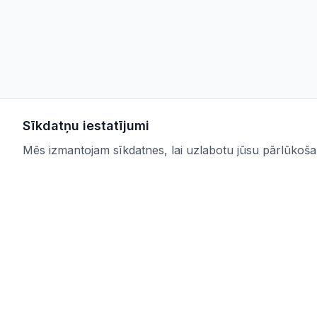
Sīkdatņu iestatījumi
Mēs izmantojam sīkdatnes, lai uzlabotu jūsu pārlūkošana
IUB.LV
Saites
Pārskatāms aktuālo iepirkumu
Pakalpoju
apkopojums Tev svarīgajās nozarēs –