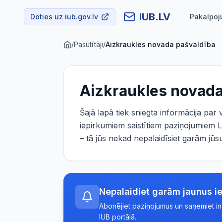
IUB.LV
Doties uz iub.gov.lv
Pakalpoj
/
Pasūtītāji
/
Aizkraukles novada pašvaldība
Aizkraukles novada
Šajā lapā tiek sniegta informācija par
iepirkumiem saistītiem paziņojumiem L
– tā jūs nekad nepalaidīsiet garām j
Nepalaidiet garām jaunus i
Abonējiet paziņojumus un saņemiet info
IUB portālā.