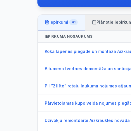
Iepirkumi
Plānotie iepirku
41
IEPIRKUMA NOSAUKUMS
Koka lapenes piegāde un montāža Aizkra
Bitumena tvertnes demontāža un sanācijas
PII “Zīlīte” rotaļu laukuma nojumes atjaun
Pārvietojamas kupolveida nojumes piegāde
Dzīvokļu remontdarbi Aizkraukles novadā