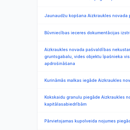
Jaunaudžu kopšana Aizkraukles novada 
Būvniecības ieceres dokumentācijas izst
Aizkraukles novada pašvaldības nekust
gruntsgabalu, vides objektu īpašnieka visp
apdrošināšana
Kurināmās malkas iegāde Aizkraukles no
Kokskaidu granulu piegāde Aizkraukles 
kapitālasabiedrībām
Pārvietojamas kupolveida nojumes piegād