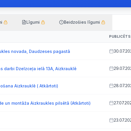
mi
Līgumi
Beidzošies līgumi
PUBLICĒTS
30.07.20
ukles novada, Daudzeses pagastā
29.07.20
 darbi Dzelzceļa ielā 13A, Aizkrauklē
28.07.20
ošana Aizkrauklē ( Atkārtoti)
27.07.20
 un montāža Aizkraukles pilsētā (Atkārtoti)
23.07.20