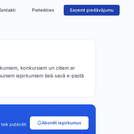
Kontakti
Pieteikties
Saņemt piedāvājumu
rkumiem, konkursiem un citiem ar
auniem iepirkumiem tieši savā e-pastā
Abonēt iepirkumus
tiek publicēti