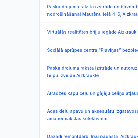
Paskaidrojuma raksta izstrāde un būvdar
nodrošināšanai Maurēnu ielā 4-6, Aizkra
Virtuālās realitātes briļļu iegāde Aizkrau
Sociālā aprūpes centra “Pļaviņas” bezpi
Paskaidrojuma raksta izstrāde un autoru
telpu izveide Aizkrauklē
Atradzes kapu ceļu un gājēju celiņu atj
Ādas deju apavu un aksesuāru izgatavoš
amatiermākslas kolektīviem
Dažādi remontdarbi Iršu pagastā, Aizkrau