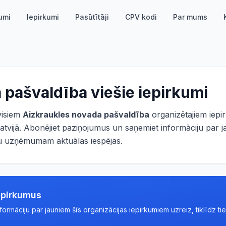
umi
Iepirkumi
Pasūtītāji
CPV kodi
Par mums
 pašvaldība
viešie iepirkumi
 visiem
Aizkraukles novada pašvaldība
organizētajiem iepi
atvijā. Abonējiet paziņojumus un saņemiet informāciju par j
ūsu uzņēmumam aktuālas iespējas.
epirkumus
rmāciju par jauniem šīs organizācijas iepirkumiem uzreiz, tiklīdz tie 