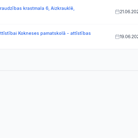
raudzības krastmala 6, Aizkrauklē,
21.06.20
ttīstībai Kokneses pamatskolā - attīstības
19.06.20