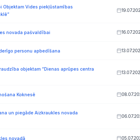
bi Objektam Vides piekļūstamības
19.07.20
uklē”
16.07.20
kles novada pašvaldībai
13.07.20
ederīgo personu apbedīšana
zraudzība objektam “Dienas aprūpes centra
13.07.20
08.07.2
aunošana Koknesē
ana un piegāde Aizkraukles novada
06.07.2
05.07.20
kles novadā