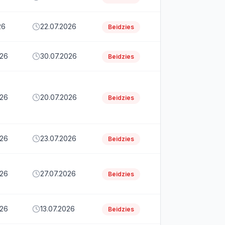
26
22.07.2026
Beidzies
026
30.07.2026
Beidzies
026
20.07.2026
Beidzies
026
23.07.2026
Beidzies
026
27.07.2026
Beidzies
026
13.07.2026
Beidzies