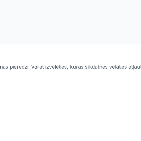
s pieredzi. Varat izvēlēties, kuras sīkdatnes vēlaties atļaut
Informācija
mi
Iepirkumi