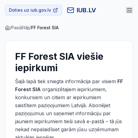
IUB.LV
Doties uz iub.gov.lv
/
Pasūtītāji
/
FF Forest SIA
FF Forest SIA
viešie
iepirkumi
Šajā lapā tiek sniegta informācija par visiem
FF
Forest SIA
organizētajiem iepirkumiem,
konkursiem un citiem ar iepirkumiem
saistītiem paziņojumiem Latvijā. Abonējiet
paziņojumus un saņemiet informāciju par
jauniem iepirkumiem tieši savā e-pastā – tā jūs
nekad nepalaidīsiet garām jūsu uzņēmumam
aktuālas iespējas.