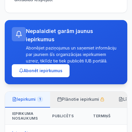
Nepalaidiet garām jaunus
iepirkumus
Abonējiet paziņojumus un saņemiet informāciju
par jauniem šīs organizācijas iepirkumiem
uzreiz, tiklīdz tie tiek publicēti IUB portālā.
Abonēt iepirkumus
Iepirkumi
Plānotie iepirkumi
Līg
1
IEPIRKUMA
PUBLICĒTS
TERMIŅŠ
NOSAUKUMS