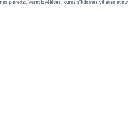
s pieredzi. Varat izvēlēties, kuras sīkdatnes vēlaties atļaut
Informācija
mi
Iepirkumi
Pasūtītāji
CPV kodi
politika