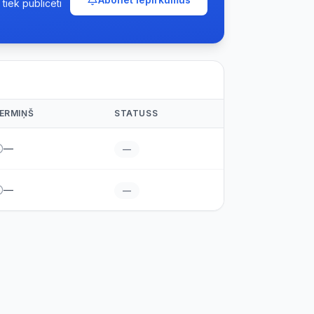
tiek publicēti
ERMIŅŠ
STATUSS
—
—
—
—