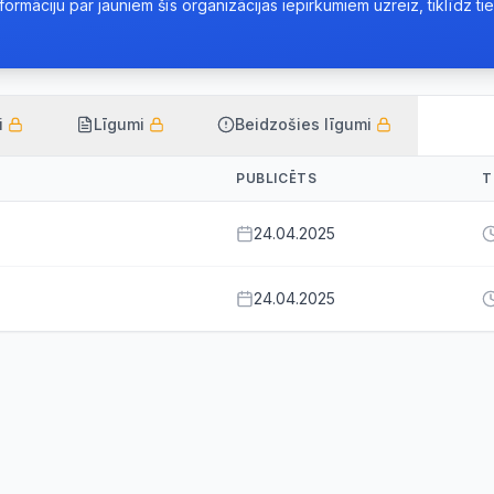
rmāciju par jauniem šīs organizācijas iepirkumiem uzreiz, tiklīdz tie 
i
Līgumi
Beidzošies līgumi
PUBLICĒTS
T
24.04.2025
24.04.2025