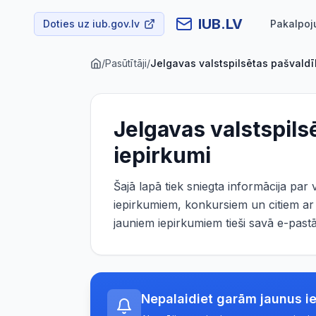
IUB.LV
Doties uz iub.gov.lv
Pakalpoj
/
Pasūtītāji
/
Jelgavas valstspilsētas pašvaldī
Jelgavas valstspils
iepirkumi
Šajā lapā tiek sniegta informācija par
iepirkumiem, konkursiem un citiem ar 
jauniem iepirkumiem tieši savā e-past
Nepalaidiet garām jaunus i