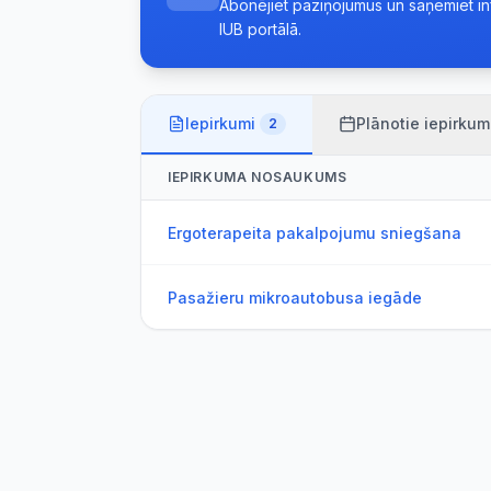
Abonējiet paziņojumus un saņemiet info
IUB portālā.
Iepirkumi
Plānotie iepirkum
2
IEPIRKUMA NOSAUKUMS
Ergoterapeita pakalpojumu sniegšana
Pasažieru mikroautobusa iegāde