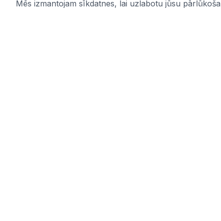
Mēs izmantojam sīkdatnes, lai uzlabotu jūsu pārlūkošana
IUB.LV
Saites
Pārskatāms aktuālo iepirkumu
Pakalpoju
apkopojums Tev svarīgajās nozarēs –
Par mums
ērti, skaidri un uzticami vienuviet.
Kontakti
IUB.LV
Privātuma 
Pirkimai365.lt
Noteikumi
Hanked.ee