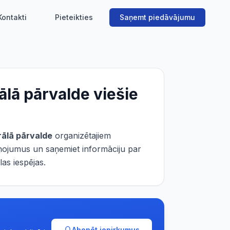
Kontakti
Pieteikties
Saņemt piedāvājumu
ālā pārvalde
viešie
rālā pārvalde
organizētajiem
iņojumus un saņemiet informāciju par
as iespējas.
Abonēt iepirkumus