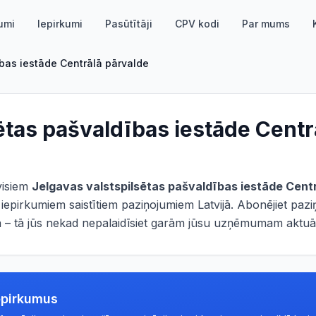
umi
Iepirkumi
Pasūtītāji
CPV kodi
Par mums
bas iestāde Centrālā pārvalde
ētas pašvaldības iestāde Centr
 visiem
Jelgavas valstspilsētas pašvaldības iestāde Cent
iepirkumiem saistītiem paziņojumiem Latvijā. Abonējiet paz
ā – tā jūs nekad nepalaidīsiet garām jūsu uzņēmumam aktuāl
epirkumus