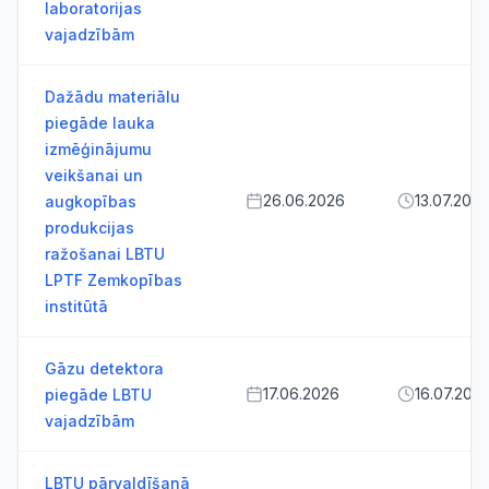
laboratorijas
vajadzībām
Dažādu materiālu
piegāde lauka
izmēģinājumu
veikšanai un
26.06.2026
13.07.202
augkopības
produkcijas
ražošanai LBTU
LPTF Zemkopības
institūtā
Gāzu detektora
17.06.2026
16.07.202
piegāde LBTU
vajadzībām
LBTU pārvaldīšanā