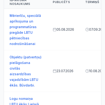
IEPIRKUMA
PUBLICĒTS
TERMIŅŠ
NOSAUKUMS
Mērierīču, speciālā
aprīkojuma un
programmatūras
05.08.2026
07.09.202
piegāde LBTU
pētniecības
nodrošināšanai
Objektu (patvertņu)
pielāgošana
civilās
23.07.2026
10.08.202
aizsardzības
vajadzībām LBTU
ēkās. Būvdarbi.
Logu nomaiņa
LBTU ēkās Lielajā