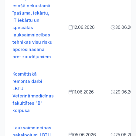
esošā nekustamā
īpašuma, iekārtu,
IT iekārtu un
12.06.2026
30.06.202
speciālās
lauksaimniecības
tehnikas visu risku
apdrošināšana
pret zaudējumiem
Kosmētiskā
remonta darbi
LBTU
11.06.2026
29.06.202
Veterinārmedicīnas
fakultātes “B”
korpusā
Lauksaimniecības
05.06.2026
25.06.202
pakalpojumi LBTU