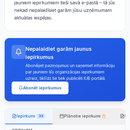
jauniem iepirkumiem tieši savā e-pastā – tā jūs
nekad nepalaidīsiet garām jūsu uzņēmumam
aktuālas iespējas.
Nepalaidiet garām jaunus
iepirkumus
Abonējiet paziņojumus un saņemiet informāciju
par jauniem šīs organizācijas iepirkumiem
uzreiz, tiklīdz tie tiek publicēti IUB portālā.
Abonēt iepirkumus
Iepirkumi
Plānotie iepirkumi
Lī
33