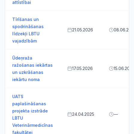
attīstībai
Tīrīšanas un
spodrināšanas
21.05.2026
08.06.20
līdzekļi LBTU
vajadzībām
Ūdeņraža
ražošanas iekārtas
17.05.2026
15.06.202
un uzkrāšanas
iekārtu noma
UATS
paplašināšanas
projekta izstrāde
24.04.2025
—
LBTU
Veterinārmedicīnas
fakultātei