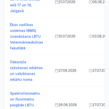
21.07.2026
06.08.20
ielā 17 un 19,
Jelgavā
Ēkas vadības
sistēmas (BMS)
13.07.2026
03.08.202
izveidošana LBTU
Veterinārmedicīnas
fakultātē
Ūdeņraža
ražošanas iekārtas
27.06.2026
27.07.202
un uzkrāšanas
iekārtu noma
Spektrofotometru
un fluorimetru
26.06.2026
27.07.202
piegāde LBTU