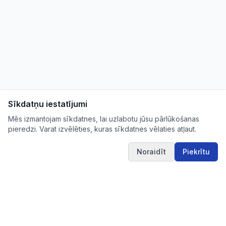
Sīkdatņu iestatījumi
Mēs izmantojam sīkdatnes, lai uzlabotu jūsu pārlūkošanas
pieredzi. Varat izvēlēties, kuras sīkdatnes vēlaties atļaut.
Noraidīt
Piekrītu
IUB.LV