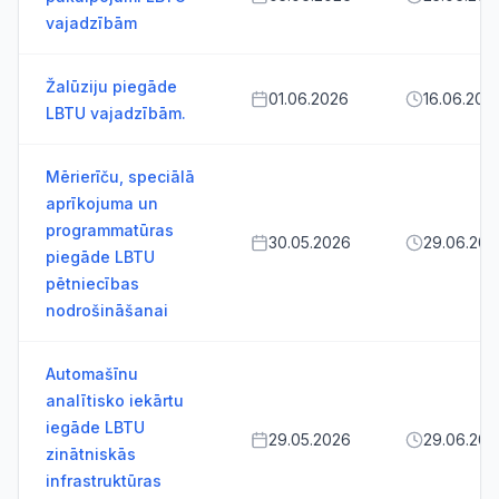
vajadzībām
Žalūziju piegāde
01.06.2026
16.06.202
LBTU vajadzībām.
Mērierīču, speciālā
aprīkojuma un
programmatūras
30.05.2026
29.06.202
piegāde LBTU
pētniecības
nodrošināšanai
Automašīnu
analītisko iekārtu
iegāde LBTU
29.05.2026
29.06.202
zinātniskās
infrastruktūras