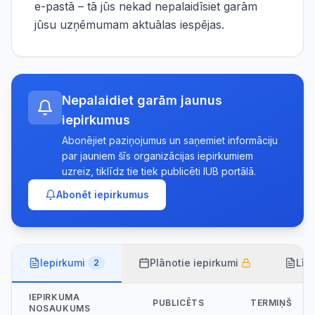
e-pastā – tā jūs nekad nepalaidīsiet garām
jūsu uzņēmumam aktuālas iespējas.
Nepalaidiet garām jaunus
iepirkumus
Abonējiet paziņojumus un saņemiet informāciju
par jauniem šīs organizācijas iepirkumiem
uzreiz, tiklīdz tie tiek publicēti IUB portālā.
Abonēt iepirkumus
Iepirkumi
Plānotie iepirkumi
Līg
2
IEPIRKUMA
PUBLICĒTS
TERMIŅŠ
NOSAUKUMS