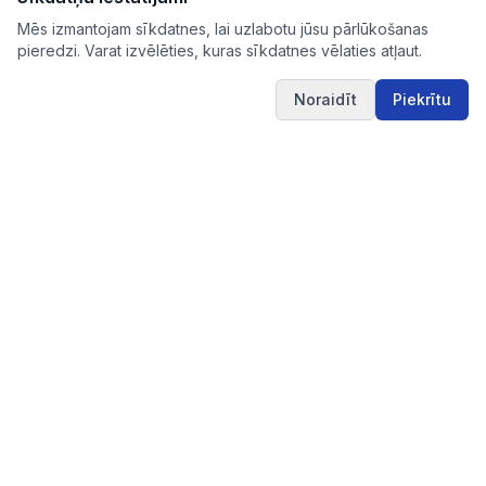
Mēs izmantojam sīkdatnes, lai uzlabotu jūsu pārlūkošanas
pieredzi. Varat izvēlēties, kuras sīkdatnes vēlaties atļaut.
Noraidīt
Piekrītu
IUB.LV
Pārskatāms aktuālo iepirkumu apkopojums Tev
svarīgajās nozarēs – ērti, skaidri un uzticami vienuviet.
IUB.LV
Pirkimai365.lt
Hanked.ee
Saites