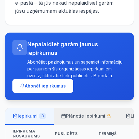
e-pastā – tā jūs nekad nepalaidīsiet garām
jūsu uzņēmumam aktuālas iespējas.
Nepalaidiet garām jaunus
iepirkumus
Abonējiet paziņojumus un saņemiet informāciju
par jauniem šīs organizācijas iepirkumiem
uzreiz, tiklīdz tie tiek publicēti IUB portālā.
Abonēt iepirkumus
Iepirkumi
Plānotie iepirkumi
Līg
3
IEPIRKUMA
PUBLICĒTS
TERMIŅŠ
NOSAUKUMS