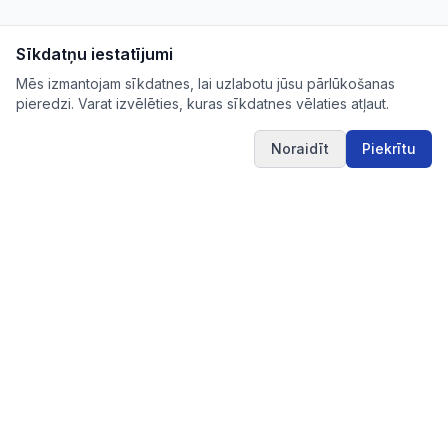
Sīkdatņu iestatījumi
Mēs izmantojam sīkdatnes, lai uzlabotu jūsu pārlūkošanas
pieredzi. Varat izvēlēties, kuras sīkdatnes vēlaties atļaut.
Noraidīt
Piekrītu
IUB.LV
Pārskatāms aktuālo iepirkumu apkopojums Tev
svarīgajās nozarēs – ērti, skaidri un uzticami vienuviet.
IUB.LV
Pirkimai365.lt
Hanked.ee