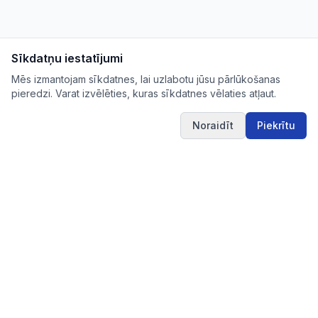
Sīkdatņu iestatījumi
Mēs izmantojam sīkdatnes, lai uzlabotu jūsu pārlūkošanas
pieredzi. Varat izvēlēties, kuras sīkdatnes vēlaties atļaut.
Noraidīt
Piekrītu
IUB.LV
Pārskatāms aktuālo iepirkumu apkopojums Tev
svarīgajās nozarēs – ērti, skaidri un uzticami vienuviet.
IUB.LV
Pirkimai365.lt