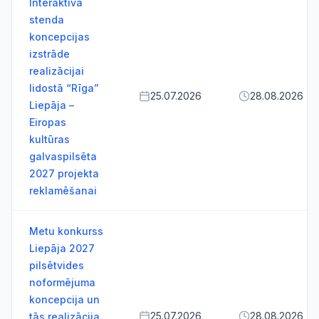
Interaktīva
stenda
koncepcijas
izstrāde
realizācijai
lidostā “Rīga”
25.07.2026
28.08.2026
Liepāja –
Eiropas
kultūras
galvaspilsēta
2027 projekta
reklamēšanai
Metu konkurss
Liepāja 2027
pilsētvides
noformējuma
koncepcija un
25.07.2026
28.08.2026
tās realizācija,