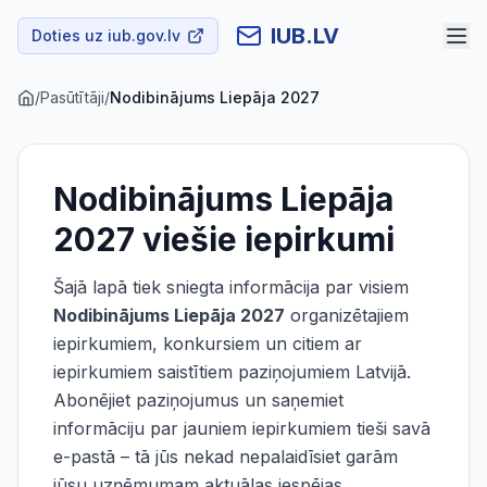
IUB.LV
Doties uz iub.gov.lv
/
Pasūtītāji
/
Nodibinājums Liepāja 2027
Nodibinājums Liepāja
2027
viešie iepirkumi
Šajā lapā tiek sniegta informācija par visiem
Nodibinājums Liepāja 2027
organizētajiem
iepirkumiem, konkursiem un citiem ar
iepirkumiem saistītiem paziņojumiem Latvijā.
Abonējiet paziņojumus un saņemiet
informāciju par jauniem iepirkumiem tieši savā
e-pastā – tā jūs nekad nepalaidīsiet garām
jūsu uzņēmumam aktuālas iespējas.