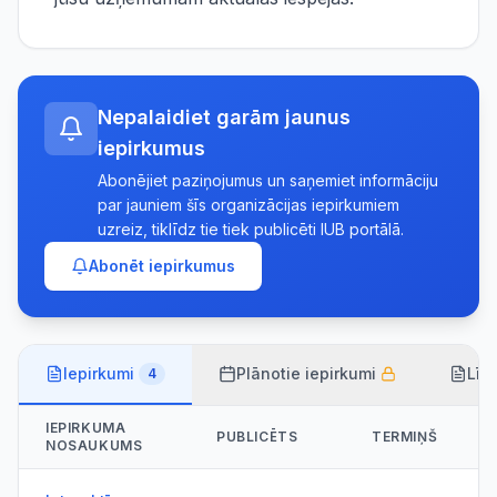
Nepalaidiet garām jaunus
iepirkumus
Abonējiet paziņojumus un saņemiet informāciju
par jauniem šīs organizācijas iepirkumiem
uzreiz, tiklīdz tie tiek publicēti IUB portālā.
Abonēt iepirkumus
Iepirkumi
Plānotie iepirkumi
Līg
4
IEPIRKUMA
PUBLICĒTS
TERMIŅŠ
NOSAUKUMS