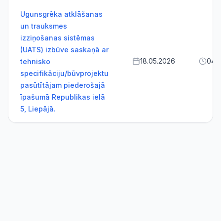
Ugunsgrēka atklāšanas
un trauksmes
izziņošanas sistēmas
(UATS) izbūve saskaņā ar
18.05.2026
04.
tehnisko
specifikāciju/būvprojektu
pasūtītājam piederošajā
īpašumā Republikas ielā
5, Liepājā.