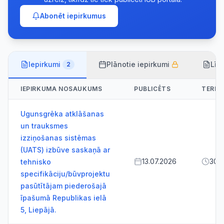
Abonēt iepirkumus
Iepirkumi
Plānotie iepirkumi
Līg
2
IEPIRKUMA NOSAUKUMS
PUBLICĒTS
TERMI
Ugunsgrēka atklāšanas
un trauksmes
izziņošanas sistēmas
(UATS) izbūve saskaņā ar
13.07.2026
30.
tehnisko
specifikāciju/būvprojektu
pasūtītājam piederošajā
īpašumā Republikas ielā
5, Liepājā.