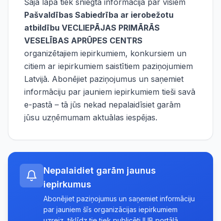
Šajā lapā tiek sniegta informācija par visiem
Pašvaldības Sabiedrība ar ierobežotu
atbildību VECLIEPĀJAS PRIMĀRĀS
VESELĪBAS APRŪPES CENTRS
organizētajiem iepirkumiem, konkursiem un
citiem ar iepirkumiem saistītiem paziņojumiem
Latvijā. Abonējiet paziņojumus un saņemiet
informāciju par jauniem iepirkumiem tieši savā
e-pastā – tā jūs nekad nepalaidīsiet garām
jūsu uzņēmumam aktuālas iespējas.
Nepalaidiet garām jaunus
iepirkumus
Abonējiet paziņojumus un saņemiet informāciju
par jauniem šīs organizācijas iepirkumiem
uzreiz, tiklīdz tie tiek publicēti IUB portālā.