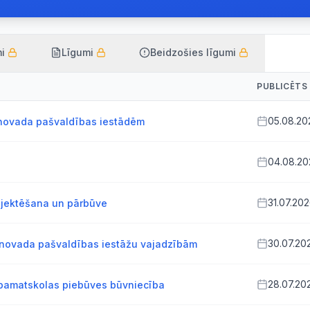
i
Līgumi
Beidzošies līgumi
PUBLICĒTS
05.08.20
novada pašvaldības iestādēm
04.08.20
31.07.20
ojektēšana un pārbūve
30.07.20
 novada pašvaldības iestāžu vajadzībām
28.07.20
 pamatskolas piebūves būvniecība