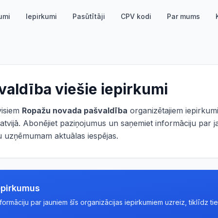
umi
Iepirkumi
Pasūtītāji
CPV kodi
Par mums
valdība
viešie iepirkumi
 visiem
Ropažu novada pašvaldība
organizētajiem iepirkum
atvijā. Abonējiet paziņojumus un saņemiet informāciju par j
ūsu uzņēmumam aktuālas iespējas.
epirkumus
rmāciju par jauniem šīs organizācijas iepirkumiem uzreiz, tiklīdz tie 