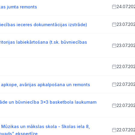
24.07.20
ēkas jumta remonts
23.07.20
iecības ieceres dokumentācijas izstrāde)
torijas labiekārtošana (t.sk. būvniecības
23.07.20
22.07.20
22.07.20
kā apkope, avārijas apkalpošana un remonts
trāde un būvniecība 3x3 basketbola laukumam
22.07.20
ūzikas un mākslas skola - Skolas iela 8,
22.07.20
ovads” ekspertīze