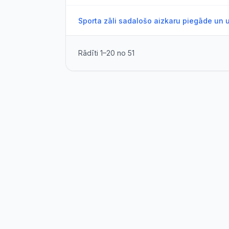
Sporta zāli sadalošo aizkaru piegāde un 
Rādīti
1
–
20
no
51