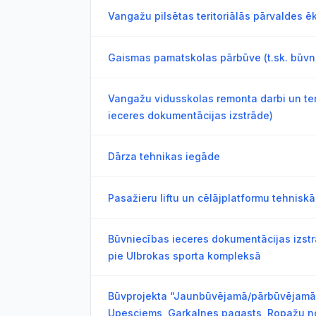
Vangažu pilsētas teritoriālās pārvaldes 
Gaismas pamatskolas pārbūve (t.sk. būvn
Vangažu vidusskolas remonta darbi un teri
ieceres dokumentācijas izstrāde)
Dārza tehnikas iegāde
Pasažieru liftu un cēlājplatformu tehnis
Būvniecības ieceres dokumentācijas izs
pie Ulbrokas sporta kompleksā
Būvprojekta “Jaunbūvējamā/pārbūvējamā M
Upesciems, Garkalnes pagasts, Ropažu n