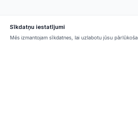
Sīkdatņu iestatījumi
Mēs izmantojam sīkdatnes, lai uzlabotu jūsu pārlūkošana
IUB.LV
Saites
Pārskatāms aktuālo iepirkumu
Pakalpoju
apkopojums Tev svarīgajās nozarēs –
Par mums
ērti, skaidri un uzticami vienuviet.
Kontakti
IUB.LV
Privātuma 