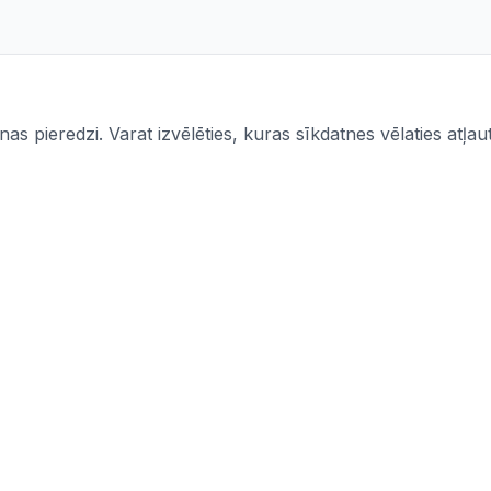
s pieredzi. Varat izvēlēties, kuras sīkdatnes vēlaties atļaut
Informācija
mi
Iepirkumi
Pasūtītāji
CPV kodi
politika