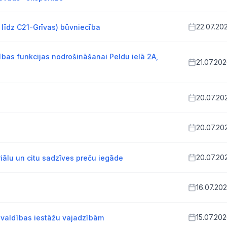
22.07.20
 līdz C21-Grīvas) būvniecība
ības funkcijas nodrošināšanai Peldu ielā 2A,
21.07.20
20.07.20
20.07.20
20.07.20
iālu un citu sadzīves preču iegāde
16.07.20
15.07.20
valdības iestāžu vajadzībām