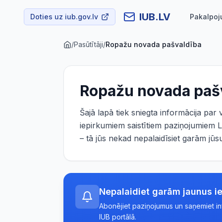
IUB.LV
Doties uz iub.gov.lv
Pakalpoj
/
Pasūtītāji
/
Ropažu novada pašvaldība
Ropažu novada paš
Šajā lapā tiek sniegta informācija par
iepirkumiem saistītiem paziņojumiem L
– tā jūs nekad nepalaidīsiet garām j
Nepalaidiet garām jaunus i
Abonējiet paziņojumus un saņemiet info
IUB portālā.