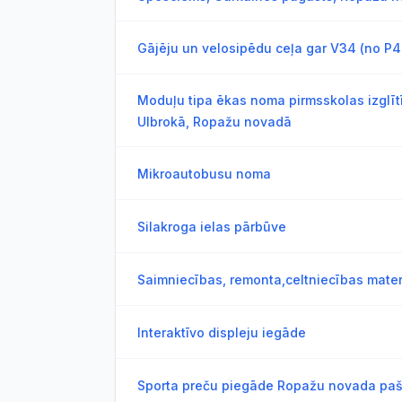
Gājēju un velosipēdu ceļa gar V34 (no P4
Moduļu tipa ēkas noma pirmsskolas izglīt
Ulbrokā, Ropažu novadā
Mikroautobusu noma
Silakroga ielas pārbūve
Saimniecības, remonta,celtniecības mater
Interaktīvo displeju iegāde
Sporta preču piegāde Ropažu novada paš