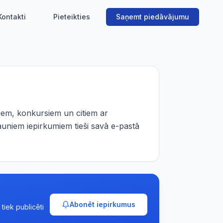
Kontakti
Pieteikties
Saņemt piedāvājumu
iem, konkursiem un citiem ar
auniem iepirkumiem tieši savā e-pastā
Abonēt iepirkumus
tiek publicēti