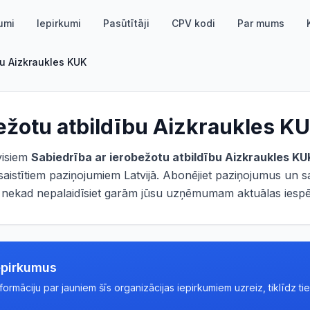
umi
Iepirkumi
Pasūtītāji
CPV kodi
Par mums
bu Aizkraukles KUK
bežotu atbildību Aizkraukles K
 visiem
Sabiedrība ar ierobežotu atbildību Aizkraukles KU
aistītiem paziņojumiem Latvijā. Abonējiet paziņojumus un s
ūs nekad nepalaidīsiet garām jūsu uzņēmumam aktuālas iespē
epirkumus
rmāciju par jauniem šīs organizācijas iepirkumiem uzreiz, tiklīdz tie 