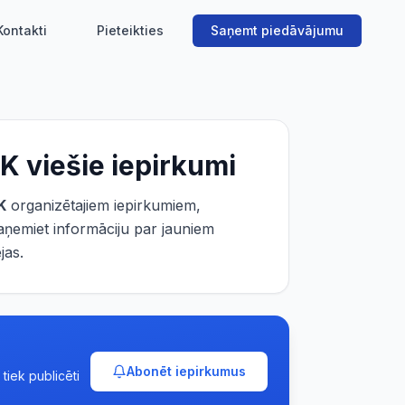
Kontakti
Pieteikties
Saņemt piedāvājumu
UK
viešie iepirkumi
K
organizētajiem iepirkumiem,
aņemiet informāciju par jauniem
jas.
Abonēt iepirkumus
tiek publicēti