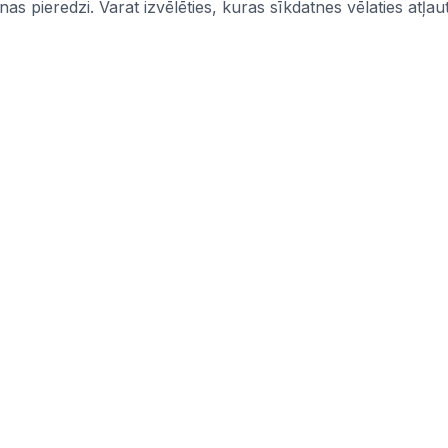
s pieredzi. Varat izvēlēties, kuras sīkdatnes vēlaties atļaut
Informācija
mi
Iepirkumi
Pasūtītāji
CPV kodi
politika