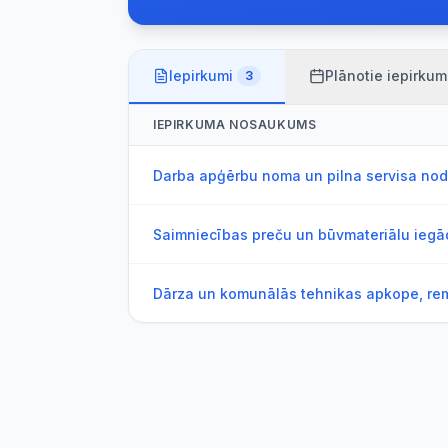
Iepirkumi
Plānotie iepirkum
3
IEPIRKUMA NOSAUKUMS
Darba apģērbu noma un pilna servisa no
Saimniecības preču un būvmateriālu iegā
Dārza un komunālās tehnikas apkope, rem