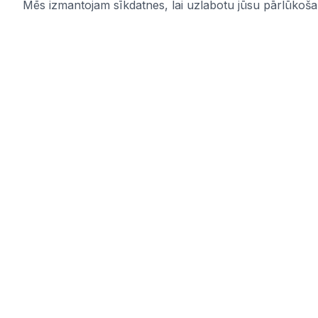
Mēs izmantojam sīkdatnes, lai uzlabotu jūsu pārlūkošana
IUB.LV
Saites
Pārskatāms aktuālo iepirkumu
Pakalpoju
apkopojums Tev svarīgajās nozarēs –
Par mums
ērti, skaidri un uzticami vienuviet.
Kontakti
IUB.LV
Privātuma 
Pirkimai365.lt
Noteikumi
Hanked.ee