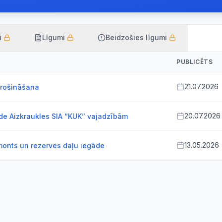
i
Līgumi
Beidzošies līgumi
PUBLICĒTS
21.07.2026
drošināšana
20.07.2026
de Aizkraukles SIA “KUK” vajadzībām
13.05.2026
onts un rezerves daļu iegāde