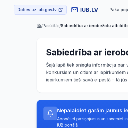
IUB.LV
Doties uz iub.gov.lv
Pakalpoj
/
Pasūtītāji
/
Sabiedrība ar ierobežotu atbildī
Sabiedrība ar iero
Šajā lapā tiek sniegta informācija par
konkursiem un citiem ar iepirkumiem s
iepirkumiem tieši savā e-pastā – tā j
Nepalaidiet garām jaunus i
Abonējiet paziņojumus un saņemiet info
IUB portālā.