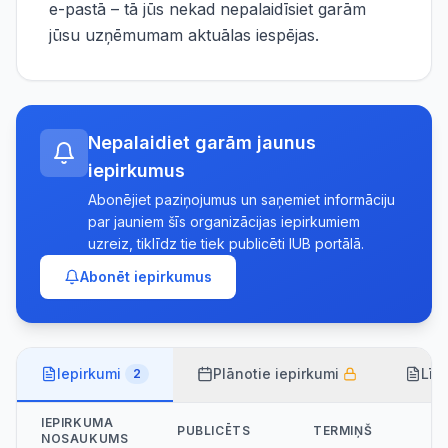
e-pastā – tā jūs nekad nepalaidīsiet garām
jūsu uzņēmumam aktuālas iespējas.
Nepalaidiet garām jaunus
iepirkumus
Abonējiet paziņojumus un saņemiet informāciju
par jauniem šīs organizācijas iepirkumiem
uzreiz, tiklīdz tie tiek publicēti IUB portālā.
Abonēt iepirkumus
Iepirkumi
Plānotie iepirkumi
Līg
2
IEPIRKUMA
PUBLICĒTS
TERMIŅŠ
NOSAUKUMS