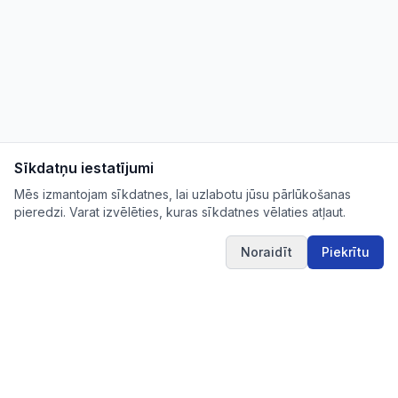
Sīkdatņu iestatījumi
Mēs izmantojam sīkdatnes, lai uzlabotu jūsu pārlūkošanas
pieredzi. Varat izvēlēties, kuras sīkdatnes vēlaties atļaut.
Noraidīt
Piekrītu
IUB.LV
Pārskatāms aktuālo iepirkumu apkopojums Tev