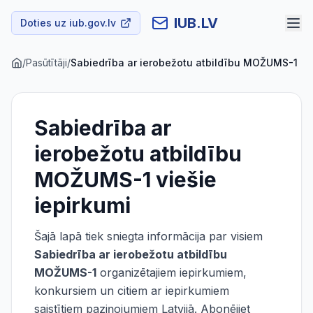
IUB.LV
Doties uz iub.gov.lv
/
Pasūtītāji
/
Sabiedrība ar ierobežotu atbildību MOŽUMS-1
Sabiedrība ar
ierobežotu atbildību
MOŽUMS-1
viešie
iepirkumi
Šajā lapā tiek sniegta informācija par visiem
Sabiedrība ar ierobežotu atbildību
MOŽUMS-1
organizētajiem iepirkumiem,
konkursiem un citiem ar iepirkumiem
saistītiem paziņojumiem Latvijā. Abonējiet