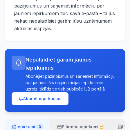
paziņojumus un saņemiet informāciju par
jauniem iepirkumiem tieši savā e-pastā – tā jūs
nekad nepalaidīsiet garām jūsu uzņēmumam
aktuālas iespējas.
Nepalaidiet garām jaunus
iepirkumus
Abonējiet paziņojumus un saņemiet informāciju
par jauniem šīs organizācijas iepirkumiem
uzreiz, tiklīdz tie tiek publicēti IUB portālā.
Abonēt iepirkumus
Iepirkumi
Plānotie iepirkumi
Līg
3