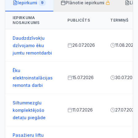
Iepirkumi
Plānotie iepirkumi
Līg
9
IEPIRKUMA
PUBLICĒTS
TERMIŅŠ
NOSAUKUMS
Daudzdzīvokļu
26.07.2026
11.08.2026
dzīvojamo ēku
jumtu remontdarbi
Ēku
15.07.2026
30.07.2026
elektroinstalācijas
remonta darbi
Siltummezglu
11.07.2026
27.07.2026
komplektējošo
detaļu piegāde
Pasažieru liftu