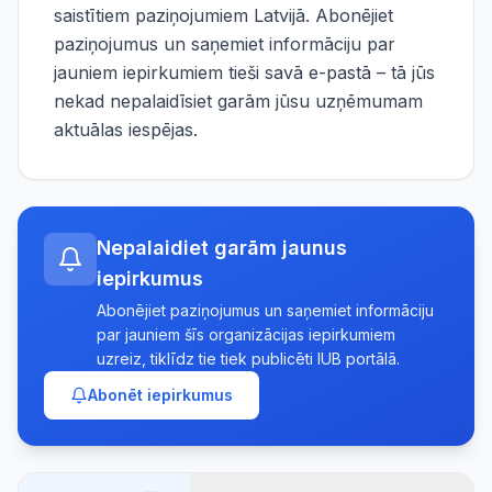
saistītiem paziņojumiem Latvijā. Abonējiet
paziņojumus un saņemiet informāciju par
jauniem iepirkumiem tieši savā e-pastā – tā jūs
nekad nepalaidīsiet garām jūsu uzņēmumam
aktuālas iespējas.
Nepalaidiet garām jaunus
iepirkumus
Abonējiet paziņojumus un saņemiet informāciju
par jauniem šīs organizācijas iepirkumiem
uzreiz, tiklīdz tie tiek publicēti IUB portālā.
Abonēt iepirkumus