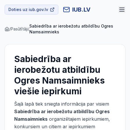
IUB.LV
Doties uz iub.gov.lv
Sabiedrība ar ierobežotu atbildību Ogres
/
Pasūtītāji
/
Namsaimnieks
Sabiedrība ar
ierobežotu atbildību
Ogres Namsaimnieks
viešie iepirkumi
Šajā lapā tiek sniegta informācija par visiem
Sabiedrība ar ierobežotu atbildību Ogres
Namsaimnieks
organizētajiem iepirkumiem,
konkursiem un citiem ar iepirkumiem