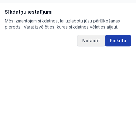
Sīkdatņu iestatījumi
Mēs izmantojam sīkdatnes, lai uzlabotu jūsu pārlūkošanas
pieredzi. Varat izvēlēties, kuras sīkdatnes vēlaties atļaut.
Noraidīt
Piekrītu
IUB.LV
Pārskatāms aktuālo iepirkumu apkopojums Tev
svarīgajās nozarēs – ērti, skaidri un uzticami vienuviet.
IUB.LV
Pirkimai365.lt
Hanked.ee