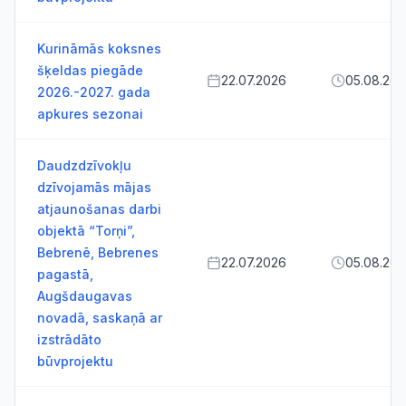
Kurināmās koksnes
šķeldas piegāde
22.07.2026
05.08.20
2026.-2027. gada
apkures sezonai
Daudzdzīvokļu
dzīvojamās mājas
atjaunošanas darbi
objektā “Torņi”,
Bebrenē, Bebrenes
22.07.2026
05.08.20
pagastā,
Augšdaugavas
novadā, saskaņā ar
izstrādāto
būvprojektu