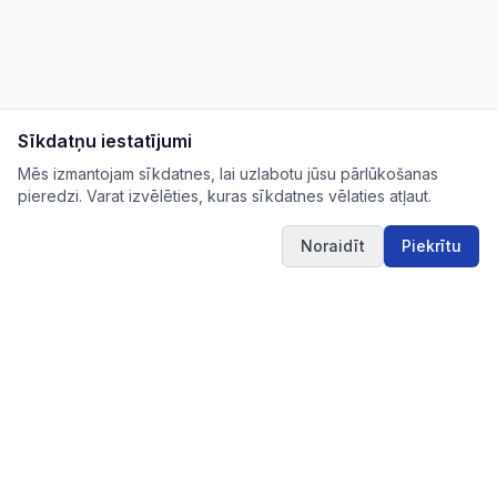
Sīkdatņu iestatījumi
Mēs izmantojam sīkdatnes, lai uzlabotu jūsu pārlūkošanas
pieredzi. Varat izvēlēties, kuras sīkdatnes vēlaties atļaut.
Noraidīt
Piekrītu
IUB.LV
Pārskatāms aktuālo iepirkumu apkopojums Tev
svarīgajās nozarēs – ērti, skaidri un uzticami vienuviet.
IUB.LV