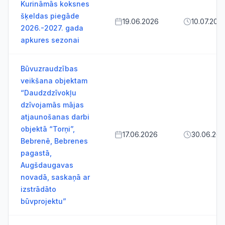
Kurināmās koksnes
šķeldas piegāde
19.06.2026
10.07.202
2026.-2027. gada
apkures sezonai
Būvuzraudzības
veikšana objektam
“Daudzdzīvokļu
dzīvojamās mājas
atjaunošanas darbi
objektā “Torņi”,
17.06.2026
30.06.20
Bebrenē, Bebrenes
pagastā,
Augšdaugavas
novadā, saskaņā ar
izstrādāto
būvprojektu”