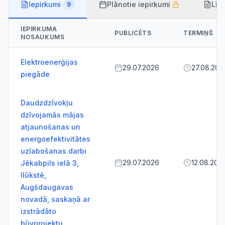
Iepirkumi
Plānotie iepirkumi
Līg
9
IEPIRKUMA
PUBLICĒTS
TERMIŅŠ
NOSAUKUMS
Elektroenerģijas
29.07.2026
27.08.202
piegāde
Daudzdzīvokļu
dzīvojamās mājas
atjaunošanas un
energoefektivitātes
uzlabošanas darbi
29.07.2026
12.08.202
Jēkabpils ielā 3,
Ilūkstē,
Augšdaugavas
novadā, saskaņā ar
izstrādāto
būvprojektu