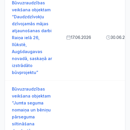
Būvuzraudzības
veikšana objektam
“Daudzdzīvokļu
dzīvojamās mājas
atjaunošanas darbi
17.06.2026
30.06.20
Raiņa ielā 26,
Ilūkstē,
Augšdaugavas
novadā, saskaņā ar
izstrādāto
būvprojektu”
Būvuzraudzības
veikšana objektam
“Jumta seguma
nomaiņa un bēniņu
pārseguma
siltināšana