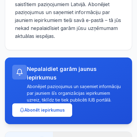
saistītiem paziņojumiem Latvijā. Abonējiet
paziņojumus un saņemiet informāciju par
jauniem iepirkumiem tieši savā e-pastā – tā jūs
nekad nepalaidīsiet garām jūsu uzņēmumam
aktuālas iespējas.
Nepalaidiet garām jaunus
iepirkumus
Abonējiet paziņojumus un saņemiet informāciju
par jauniem šīs organizācijas iepirkumiem
uzreiz, tiklīdz tie tiek publicēti IUB portālā.
Abonēt iepirkumus