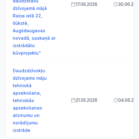
daudzstāvu
17.06.2026
30.06.20
dzīvojamā mājā
Raiņa ielā 22,
Ilūkstē,
Augšdaugavas
novadā, saskaņā ar
izstrādāto
būvprojektu”
Daudzdzīvokļu
dzīvojamo māju
tehniskā
apsekošana,
21.05.2026
04.06.20
tehniskās
apsekošanas
atzinumu un
norādījumu
izstrāde