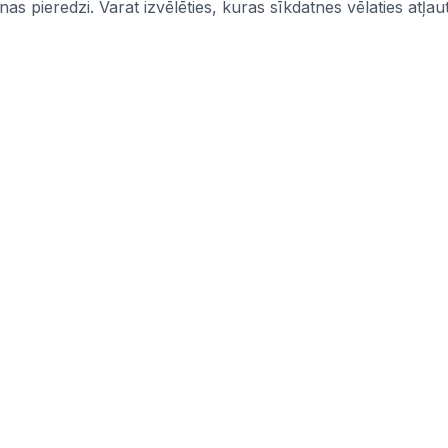
s pieredzi. Varat izvēlēties, kuras sīkdatnes vēlaties atļaut
Informācija
mi
Iepirkumi
Pasūtītāji
CPV kodi
politika