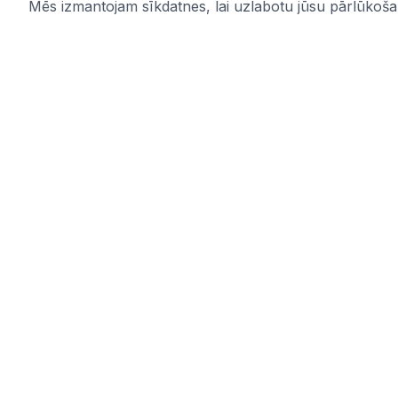
Mēs izmantojam sīkdatnes, lai uzlabotu jūsu pārlūkošana
IUB.LV
Saites
Pārskatāms aktuālo iepirkumu
Pakalpoju
apkopojums Tev svarīgajās nozarēs –
Par mums
ērti, skaidri un uzticami vienuviet.
Kontakti
IUB.LV
Privātuma 
Pirkimai365.lt
Noteikumi
Hanked.ee