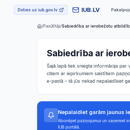
IUB.LV
Doties uz iub.gov.lv
Pakalpoj
/
Pasūtītāji
/
Sabiedrība ar ierobežotu atbildī
Sabiedrība ar ierob
Šajā lapā tiek sniegta informācija par
citiem ar iepirkumiem saistītiem pazi
e-pastā – tā jūs nekad nepalaidīsiet
Nepalaidiet garām jaunus i
Abonējiet paziņojumus un saņemiet info
IUB portālā.