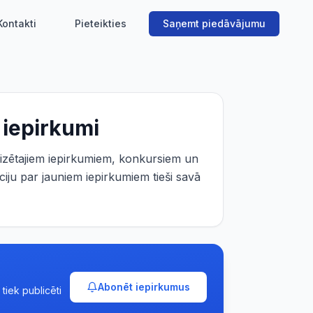
Kontakti
Pieteikties
Saņemt piedāvājumu
 iepirkumi
zētajiem iepirkumiem, konkursiem un
iju par jauniem iepirkumiem tieši savā
Abonēt iepirkumus
tiek publicēti