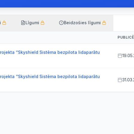
i
Līgumi
Beidzošies līgumi
PUBLIC
rojekta “Skyshield Sistēma bezpilota lidaparātu
19.05
rojekta “Skyshield Sistēma bezpilota lidaparātu
31.03