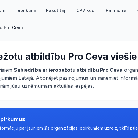
umi
Iepirkumi
Pasūtītāji
CPV kodi
Par mums
bu Pro Ceva
ežotu atbildību Pro Ceva
viešie
 visiem
Sabiedrība ar ierobežotu atbildību Pro Ceva
organi
ņojumiem Latvijā. Abonējiet paziņojumus un saņemiet informāc
 garām jūsu uzņēmumam aktuālas iespējas.
epirkumus
rmāciju par jauniem šīs organizācijas iepirkumiem uzreiz, tiklīdz tie 