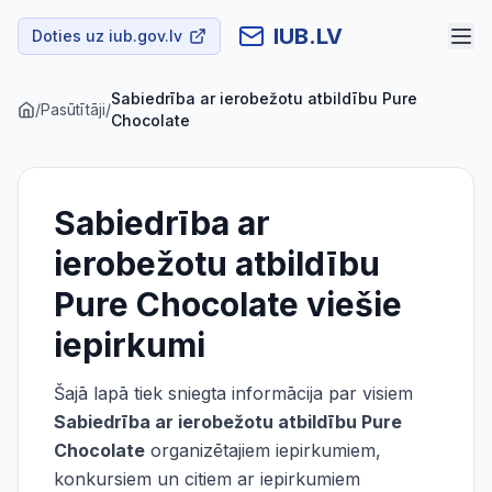
IUB.LV
Doties uz iub.gov.lv
Sabiedrība ar ierobežotu atbildību Pure
/
Pasūtītāji
/
Chocolate
Sabiedrība ar
ierobežotu atbildību
Pure Chocolate
viešie
iepirkumi
Šajā lapā tiek sniegta informācija par visiem
Sabiedrība ar ierobežotu atbildību Pure
Chocolate
organizētajiem iepirkumiem,
konkursiem un citiem ar iepirkumiem