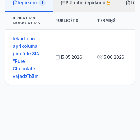
Iepirkumi
Plānotie iepirkumi
Līg
1
IEPIRKUMA
PUBLICĒTS
TERMIŅŠ
NOSAUKUMS
Iekārtu un
aprīkojuma
piegāde SIA
15.05.2026
15.06.2026
“Pure
Chocolate”
vajadzībām