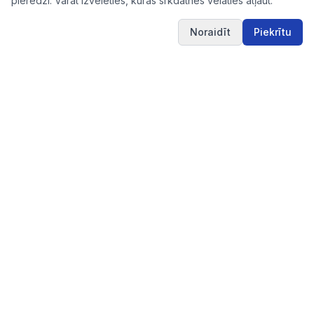
pieredzi. Varat izvēlēties, kuras sīkdatnes vēlaties atļaut.
Noraidīt
Piekrītu
IUB.LV
Pārskatāms aktuālo iepirkumu apkopojums Tev
svarīgajās nozarēs – ērti, skaidri un uzticami vienuviet.
IUB.LV
Pirkimai365.lt
Hanked.ee
Saites
Pakalpojumi