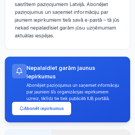
saistītiem paziņojumiem Latvijā. Abonējiet
paziņojumus un saņemiet informāciju par
jauniem iepirkumiem tieši savā e-pastā – tā jūs
nekad nepalaidīsiet garām jūsu uzņēmumam
aktuālas iespējas.
Nepalaidiet garām jaunus
iepirkumus
Abonējiet paziņojumus un saņemiet informāciju
par jauniem šīs organizācijas iepirkumiem
uzreiz, tiklīdz tie tiek publicēti IUB portālā.
Abonēt iepirkumus