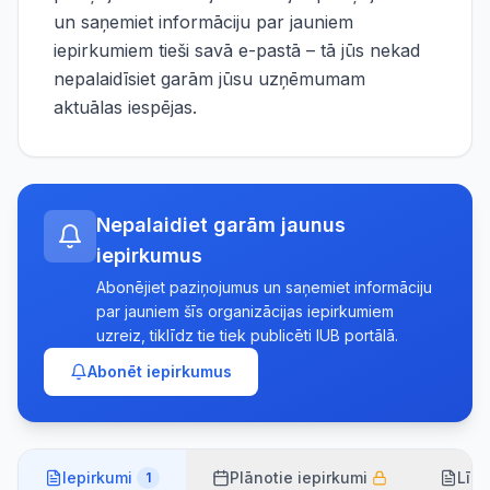
un saņemiet informāciju par jauniem
iepirkumiem tieši savā e-pastā – tā jūs nekad
nepalaidīsiet garām jūsu uzņēmumam
aktuālas iespējas.
Nepalaidiet garām jaunus
iepirkumus
Abonējiet paziņojumus un saņemiet informāciju
par jauniem šīs organizācijas iepirkumiem
uzreiz, tiklīdz tie tiek publicēti IUB portālā.
Abonēt iepirkumus
Iepirkumi
Plānotie iepirkumi
Līg
1