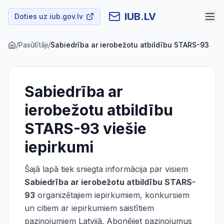
IUB.LV
Doties uz iub.gov.lv
/
Pasūtītāji
/
Sabiedrība ar ierobežotu atbildību STARS-93
Sabiedrība ar
ierobežotu atbildību
STARS-93
viešie
iepirkumi
Šajā lapā tiek sniegta informācija par visiem
Sabiedrība ar ierobežotu atbildību STARS-
93
organizētajiem iepirkumiem, konkursiem
un citiem ar iepirkumiem saistītiem
paziņojumiem Latvijā. Abonējiet paziņojumus