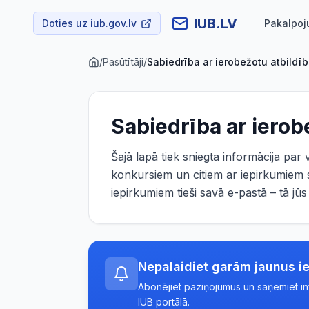
IUB.LV
Doties uz iub.gov.lv
Pakalpoj
/
Pasūtītāji
/
Sabiedrība ar ierobežotu atbildī
Sabiedrība ar ierob
Šajā lapā tiek sniegta informācija par
konkursiem un citiem ar iepirkumiem s
iepirkumiem tieši savā e-pastā – tā j
Nepalaidiet garām jaunus i
Abonējiet paziņojumus un saņemiet info
IUB portālā.