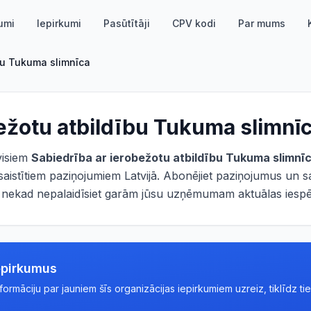
umi
Iepirkumi
Pasūtītāji
CPV kodi
Par mums
bu Tukuma slimnīca
ežotu atbildību Tukuma slimnī
 visiem
Sabiedrība ar ierobežotu atbildību Tukuma slimnī
aistītiem paziņojumiem Latvijā. Abonējiet paziņojumus un s
ūs nekad nepalaidīsiet garām jūsu uzņēmumam aktuālas iespē
epirkumus
rmāciju par jauniem šīs organizācijas iepirkumiem uzreiz, tiklīdz tie 