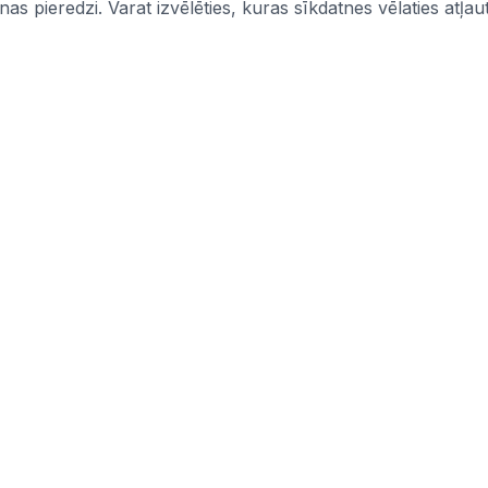
s pieredzi. Varat izvēlēties, kuras sīkdatnes vēlaties atļaut
Informācija
mi
Iepirkumi
Pasūtītāji
CPV kodi
politika