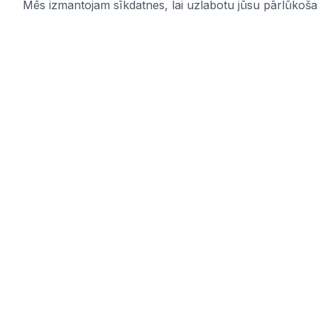
Mēs izmantojam sīkdatnes, lai uzlabotu jūsu pārlūkošana
IUB.LV
Saites
Pārskatāms aktuālo iepirkumu
Pakalpoju
apkopojums Tev svarīgajās nozarēs –
Par mums
ērti, skaidri un uzticami vienuviet.
Kontakti
IUB.LV
Privātuma 
Pirkimai365.lt
Noteikumi
Hanked.ee