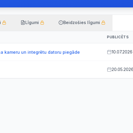
i
Līgumi
Beidzošies līgumi
PUBLICĒTS
10.07.2026
a kameru un integrētu datoru piegāde
20.05.202