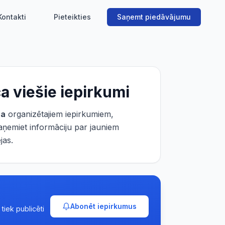
Kontakti
Pieteikties
Saņemt piedāvājumu
ca
viešie iepirkumi
ca
organizētajiem iepirkumiem,
aņemiet informāciju par jauniem
jas.
Abonēt iepirkumus
tiek publicēti