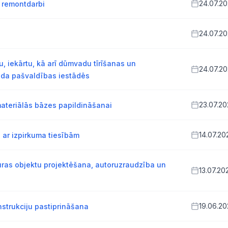
24.07.2
 remontdarbi
24.07.2
u, iekārtu, kā arī dūmvadu tīrīšanas un
24.07.2
ada pašvaldības iestādēs
23.07.2
ateriālās bāzes papildināšanai
14.07.20
 ar izpirkuma tiesībām
tūras objektu projektēšana, autoruzraudzība un
13.07.20
19.06.2
strukciju pastiprināšana