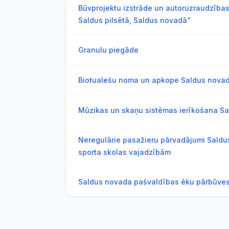
Būvprojektu izstrāde un autoruzraudzība
Saldus pilsētā, Saldus novadā”
Granulu piegāde
Biotualešu noma un apkope Saldus nova
Mūzikas un skaņu sistēmas ierīkošana Sa
Neregulārie pasažieru pārvadājumi Sald
sporta skolas vajadzībām
Saldus novada pašvaldības ēku pārbūves