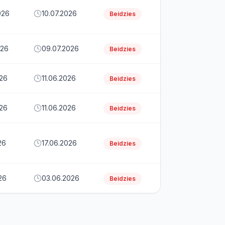
026
10.07.2026
Beidzies
026
09.07.2026
Beidzies
026
11.06.2026
Beidzies
026
11.06.2026
Beidzies
26
17.06.2026
Beidzies
26
03.06.2026
Beidzies