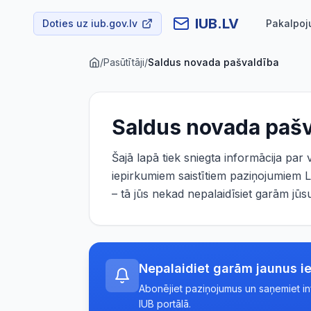
IUB.LV
Doties uz iub.gov.lv
Pakalpoj
/
Pasūtītāji
/
Saldus novada pašvaldība
Saldus novada paš
Šajā lapā tiek sniegta informācija par
iepirkumiem saistītiem paziņojumiem L
– tā jūs nekad nepalaidīsiet garām j
Nepalaidiet garām jaunus i
Abonējiet paziņojumus un saņemiet info
IUB portālā.