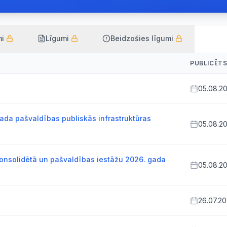
mi
Līgumi
Beidzošies līgumi
PUBLICĒT
05.08.2
ada pašvaldības publiskās infrastruktūras
05.08.2
onsolidētā un pašvaldības iestāžu 2026. gada
05.08.2
26.07.2