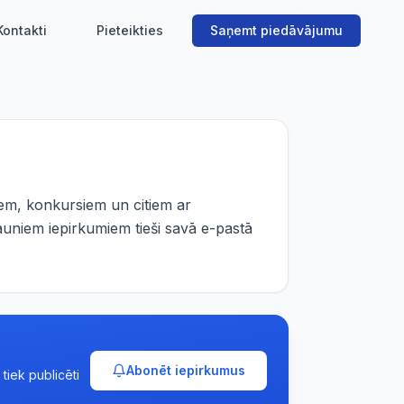
Kontakti
Pieteikties
Saņemt piedāvājumu
em, konkursiem un citiem ar
auniem iepirkumiem tieši savā e-pastā
Abonēt iepirkumus
tiek publicēti