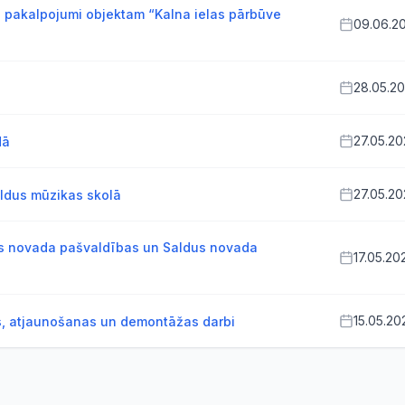
s pakalpojumi objektam “Kalna ielas pārbūve
09.06.2
28.05.2
27.05.2
dā
27.05.2
ldus mūzikas skolā
us novada pašvaldības un Saldus novada
17.05.20
15.05.20
, atjaunošanas un demontāžas darbi