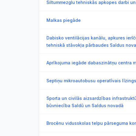
Siltummezglu tehniskās apkopes darbi un
Malkas piegāde
Dabisko ventilācijas kanālu, apkures ierīč
tehniskā stāvokļa pārbaudes Saldus nov
Aprīkojuma iegāde dabaszinātņu centra m
Septiņu mikroautobusu operatīvais līzings
Sporta un civilās aizsardzības infrastruk
būvniecība Saldū un Saldus novadā
Brocēnu vidusskolas telpu pārseguma kon