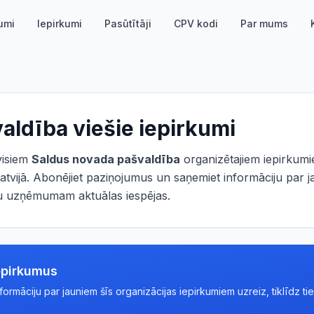
umi
Iepirkumi
Pasūtītāji
CPV kodi
Par mums
valdība
viešie iepirkumi
 visiem
Saldus novada pašvaldība
organizētajiem iepirkumi
atvijā. Abonējiet paziņojumus un saņemiet informāciju par j
ūsu uzņēmumam aktuālas iespējas.
epirkumus
rmāciju par jauniem šīs organizācijas iepirkumiem uzreiz, tiklīdz tie 