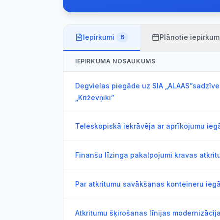
Iepirkumi
Plānotie iepirkum
6
IEPIRKUMA NOSAUKUMS
Degvielas piegāde uz SIA „ALAAS”sadzīve
„Križevņiki”
Teleskopiskā iekrāvēja ar aprīkojumu ieg
Finanšu līzinga pakalpojumi kravas atkri
Par atkritumu savākšanas konteineru ieg
Atkritumu šķirošanas līnijas modernizācija