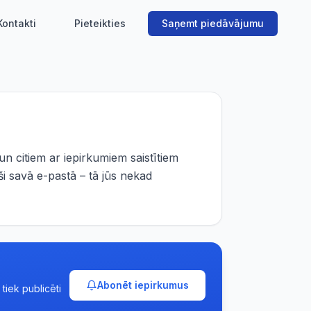
Kontakti
Pieteikties
Saņemt piedāvājumu
n citiem ar iepirkumiem saistītiem
i savā e-pastā – tā jūs nekad
Abonēt iepirkumus
tiek publicēti