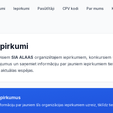
umi
Iepirkumi
Pasūtītāji
CPV kodi
Par mums
epirkumi
 visiem
SIA ALAAS
organizētajiem iepirkumiem, konkursiem u
ojumus un saņemiet informāciju par jauniem iepirkumiem tieš
ktuālas iespējas.
epirkumus
rmāciju par jauniem šīs organizācijas iepirkumiem uzreiz, tiklīdz tie 