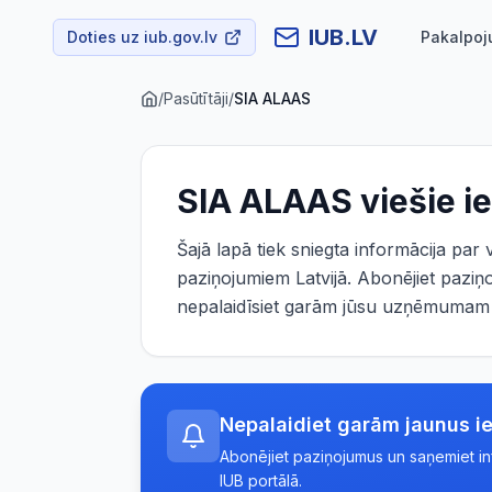
IUB.LV
Doties uz iub.gov.lv
Pakalpoj
/
Pasūtītāji
/
SIA ALAAS
SIA ALAAS
viešie i
Šajā lapā tiek sniegta informācija par
paziņojumiem Latvijā. Abonējiet paziņ
nepalaidīsiet garām jūsu uzņēmumam a
Nepalaidiet garām jaunus i
Abonējiet paziņojumus un saņemiet info
IUB portālā.