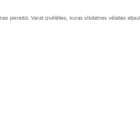
s pieredzi. Varat izvēlēties, kuras sīkdatnes vēlaties atļaut
Informācija
mi
Iepirkumi
Pasūtītāji
CPV kodi
politika