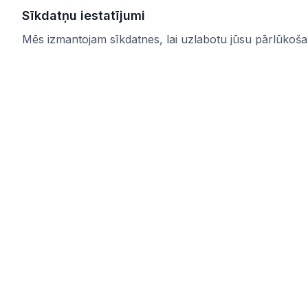
Sīkdatņu iestatījumi
Mēs izmantojam sīkdatnes, lai uzlabotu jūsu pārlūkošana
IUB.LV
Saites
Pārskatāms aktuālo iepirkumu
Pakalpoju
apkopojums Tev svarīgajās nozarēs –
Par mums
ērti, skaidri un uzticami vienuviet.
Kontakti
IUB.LV
Privātuma 
Pirkimai365.lt
Noteikumi
Hanked.ee