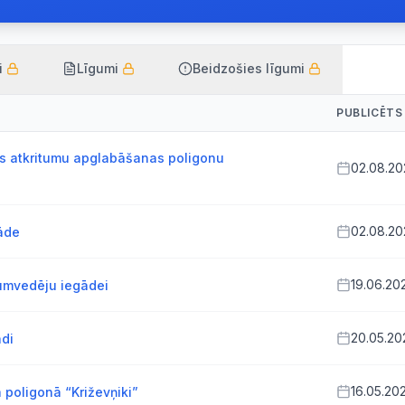
i
Līgumi
Beidzošies līgumi
PUBLICĒTS
s atkritumu apglabāšanas poligonu
02.08.20
02.08.20
āde
19.06.20
tumvedēju iegādei
20.05.20
ādi
16.05.20
 poligonā “Križevņiki”