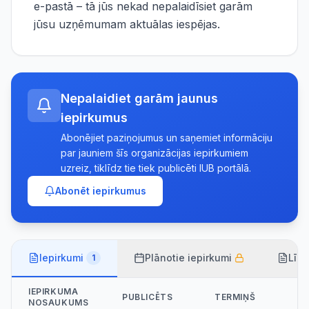
e-pastā – tā jūs nekad nepalaidīsiet garām
jūsu uzņēmumam aktuālas iespējas.
Nepalaidiet garām jaunus
iepirkumus
Abonējiet paziņojumus un saņemiet informāciju
par jauniem šīs organizācijas iepirkumiem
uzreiz, tiklīdz tie tiek publicēti IUB portālā.
Abonēt iepirkumus
Iepirkumi
Plānotie iepirkumi
Līg
1
IEPIRKUMA
PUBLICĒTS
TERMIŅŠ
NOSAUKUMS