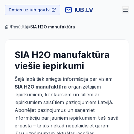
IUB.LV
Doties uz iub.gov.lv
/
Pasūtītāji
/
SIA H2O manufaktūra
SIA H2O manufaktūra
viešie iepirkumi
Šajā lapā tiek sniegta informācija par visiem
SIA H2O manufaktūra
organizētajiem
iepirkumiem, konkursiem un citiem ar
iepirkumiem saistītiem paziņojumiem Latvijā.
Abonējiet paziņojumus un saņemiet
informāciju par jauniem iepirkumiem tieši savā
e-pastā – tā jūs nekad nepalaidīsiet garām
jūsu uzņēmumam aktuālas iespējas.