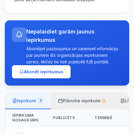
Nepalaidiet garām jaunus
iepirkumus
Abonējiet paziņojumus un saņemiet informāciju
par jauniem šīs organizācijas iepirkumiem
uzreiz, tiklīdz tie tiek publicēti IUB portālā.
Abonēt iepirkumus
Iepirkumi
Plānotie iepirkumi
Līg
1
IEPIRKUMA
PUBLICĒTS
TERMIŅŠ
NOSAUKUMS