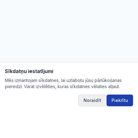
Sīkdatņu iestatījumi
Mēs izmantojam sīkdatnes, lai uzlabotu jūsu pārlūkošanas
pieredzi. Varat izvēlēties, kuras sīkdatnes vēlaties atļaut.
Noraidīt
Piekrītu
IUB.LV