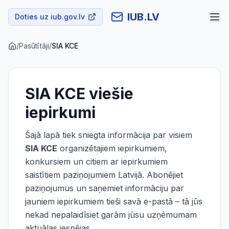
IUB.LV
Doties uz iub.gov.lv
/
Pasūtītāji
/
SIA KCE
SIA KCE
viešie
iepirkumi
Šajā lapā tiek sniegta informācija par visiem
SIA KCE
organizētajiem iepirkumiem,
konkursiem un citiem ar iepirkumiem
saistītiem paziņojumiem Latvijā. Abonējiet
paziņojumus un saņemiet informāciju par
jauniem iepirkumiem tieši savā e-pastā – tā jūs
nekad nepalaidīsiet garām jūsu uzņēmumam
aktuālas iespējas.