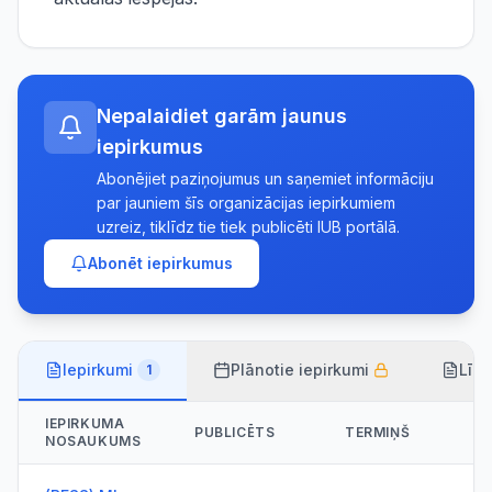
Nepalaidiet garām jaunus
iepirkumus
Abonējiet paziņojumus un saņemiet informāciju
par jauniem šīs organizācijas iepirkumiem
uzreiz, tiklīdz tie tiek publicēti IUB portālā.
Abonēt iepirkumus
Iepirkumi
Plānotie iepirkumi
Līg
1
IEPIRKUMA
PUBLICĒTS
TERMIŅŠ
NOSAUKUMS