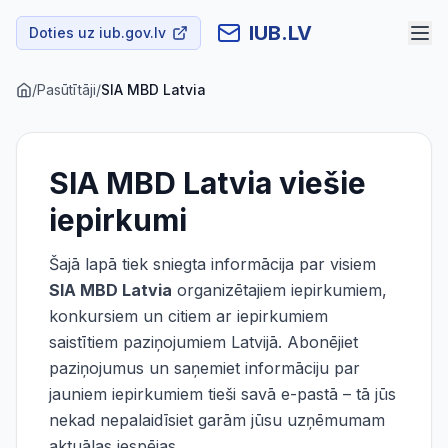
IUB.LV
Doties uz iub.gov.lv
/
Pasūtītāji
/
SIA MBD Latvia
SIA MBD Latvia
viešie
iepirkumi
Šajā lapā tiek sniegta informācija par visiem
SIA MBD Latvia
organizētajiem iepirkumiem,
konkursiem un citiem ar iepirkumiem
saistītiem paziņojumiem Latvijā. Abonējiet
paziņojumus un saņemiet informāciju par
jauniem iepirkumiem tieši savā e-pastā – tā jūs
nekad nepalaidīsiet garām jūsu uzņēmumam
aktuālas iespējas.