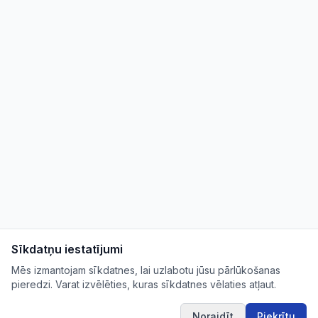
Sīkdatņu iestatījumi
Mēs izmantojam sīkdatnes, lai uzlabotu jūsu pārlūkošanas
pieredzi. Varat izvēlēties, kuras sīkdatnes vēlaties atļaut.
Noraidīt
Piekrītu