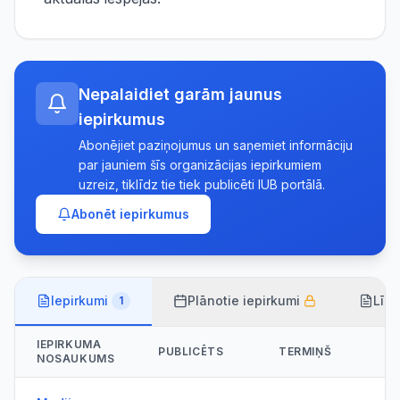
Nepalaidiet garām jaunus
iepirkumus
Abonējiet paziņojumus un saņemiet informāciju
par jauniem šīs organizācijas iepirkumiem
uzreiz, tiklīdz tie tiek publicēti IUB portālā.
Abonēt iepirkumus
Iepirkumi
Plānotie iepirkumi
Līg
1
IEPIRKUMA
PUBLICĒTS
TERMIŅŠ
NOSAUKUMS