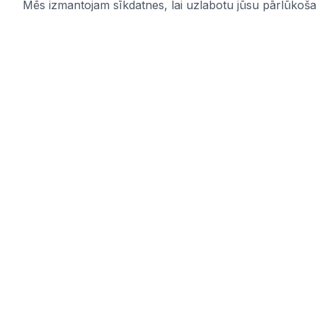
Mēs izmantojam sīkdatnes, lai uzlabotu jūsu pārlūkošana
IUB.LV
Saites
Pārskatāms aktuālo iepirkumu
Pakalpoju
apkopojums Tev svarīgajās nozarēs –
Par mums
ērti, skaidri un uzticami vienuviet.
Kontakti
IUB.LV
Privātuma 
Pirkimai365.lt
Noteikumi
Hanked.ee