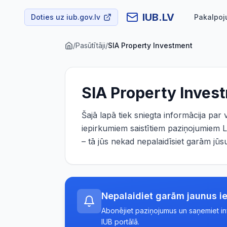
IUB.LV
Doties uz iub.gov.lv
Pakalpoj
/
Pasūtītāji
/
SIA Property Investment
SIA Property Inves
Šajā lapā tiek sniegta informācija par
iepirkumiem saistītiem paziņojumiem L
– tā jūs nekad nepalaidīsiet garām j
Nepalaidiet garām jaunus i
Abonējiet paziņojumus un saņemiet info
IUB portālā.