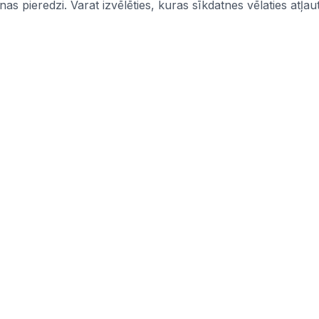
s pieredzi. Varat izvēlēties, kuras sīkdatnes vēlaties atļaut
Informācija
mi
Iepirkumi
Pasūtītāji
CPV kodi
politika