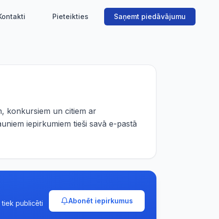
Kontakti
Pieteikties
Saņemt piedāvājumu
, konkursiem un citiem ar
auniem iepirkumiem tieši savā e-pastā
Abonēt iepirkumus
tiek publicēti