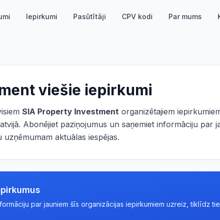
umi
Iepirkumi
Pasūtītāji
CPV kodi
Par mums
tment
viešie iepirkumi
 visiem
SIA Property Investment
organizētajiem iepirkumiem
atvijā. Abonējiet paziņojumus un saņemiet informāciju par j
ūsu uzņēmumam aktuālas iespējas.
epirkumus
rmāciju par jauniem šīs organizācijas iepirkumiem uzreiz, tiklīdz tie 