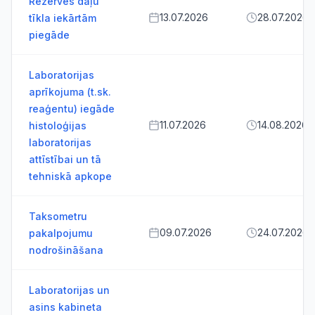
Rezerves daļu
13.07.2026
28.07.2026
tīkla iekārtām
piegāde
Laboratorijas
aprīkojuma (t.sk.
reaģentu) iegāde
11.07.2026
14.08.2026
histoloģijas
laboratorijas
attīstībai un tā
tehniskā apkope
Taksometru
09.07.2026
24.07.2026
pakalpojumu
nodrošināšana
Laboratorijas un
asins kabineta