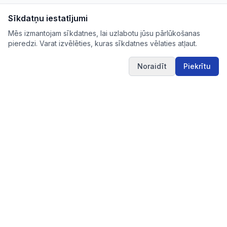
Sīkdatņu iestatījumi
Mēs izmantojam sīkdatnes, lai uzlabotu jūsu pārlūkošanas
pieredzi. Varat izvēlēties, kuras sīkdatnes vēlaties atļaut.
Noraidīt
Piekrītu
IUB.LV
Pārskatāms aktuālo iepirkumu apkopojums Tev
svarīgajās nozarēs – ērti, skaidri un uzticami vienuviet.
IUB.LV
Pirkimai365.lt
Hanked.ee