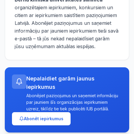
organizētajiem iepirkumiem, konkursiem un
citiem ar iepirkumiem saistītiem paziņojumiem
Latvijā. Abonējiet paziņojumus un saņemiet
informāciju par jauniem iepirkumiem tieši savā
e-pastā – tā jūs nekad nepalaidīsiet garām
jūsu uzņēmumam aktuālas iespējas.
Nepalaidiet garām jaunus
iepirkumus
Abonējiet paziņojumus un saņemiet informāciju
par jauniem šīs organizācijas iepirkumiem
uzreiz, tiklīdz tie tiek publicēti IUB portālā.
Abonēt iepirkumus