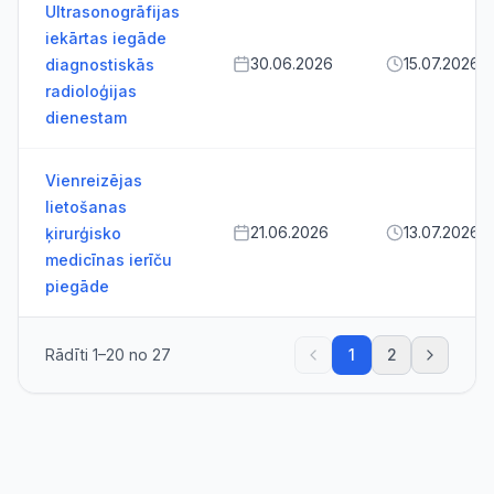
Ultrasonogrāfijas
iekārtas iegāde
30.06.2026
15.07.2026
diagnostiskās
radioloģijas
dienestam
Vienreizējas
lietošanas
21.06.2026
13.07.2026
ķirurģisko
medicīnas ierīču
piegāde
Rādīti
1
–
20
no
27
1
2