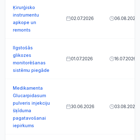
Ķirurģisko
instrumentu
02.07.2026
06.08.2026
apkope un
remonts
Ilgstošās
glikozes
01.07.2026
16.07.2026
monitorēšanas
sistēmu piegāde
Medikamenta
Glucarpidasum
pulveris injekciju
30.06.2026
03.08.2026
šķīduma
pagatavošanai
iepirkums