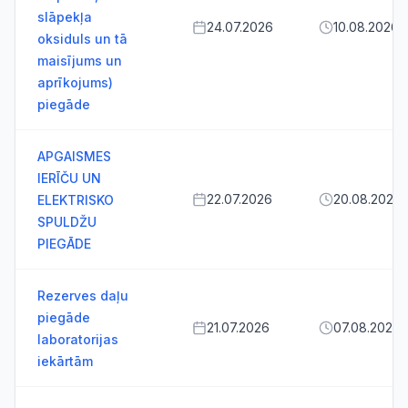
slāpekļa
24.07.2026
10.08.2026
oksiduls un tā
maisījums un
aprīkojums)
piegāde
APGAISMES
IERĪČU UN
22.07.2026
20.08.2026
ELEKTRISKO
SPULDŽU
PIEGĀDE
Rezerves daļu
piegāde
21.07.2026
07.08.2026
laboratorijas
iekārtām