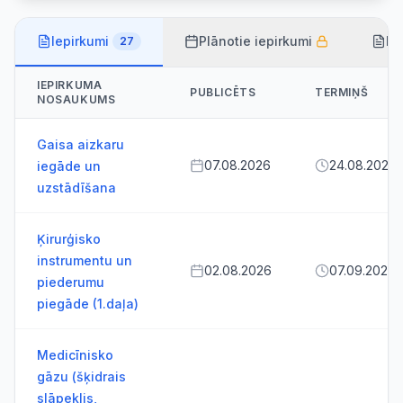
Iepirkumi
Plānotie iepirkumi
Lī
27
IEPIRKUMA
PUBLICĒTS
TERMIŅŠ
NOSAUKUMS
Gaisa aizkaru
07.08.2026
24.08.2026
iegāde un
uzstādīšana
Ķirurģisko
instrumentu un
02.08.2026
07.09.2026
piederumu
piegāde (1.daļa)
Medicīnisko
gāzu (šķidrais
slāpeklis,