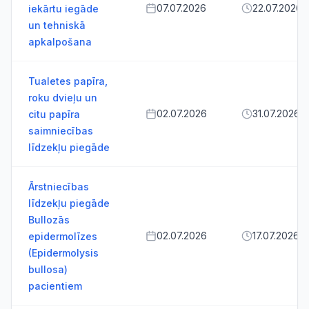
07.07.2026
22.07.2026
iekārtu iegāde
un tehniskā
apkalpošana
Tualetes papīra,
roku dvieļu un
02.07.2026
31.07.2026
citu papīra
saimniecības
līdzekļu piegāde
Ārstniecības
līdzekļu piegāde
Bullozās
02.07.2026
17.07.2026
epidermolīzes
(Epidermolysis
bullosa)
pacientiem