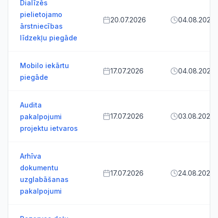
Dialīzēs
pielietojamo
20.07.2026
04.08.2026
ārstniecības
līdzekļu piegāde
Mobilo iekārtu
17.07.2026
04.08.2026
piegāde
Audita
17.07.2026
03.08.2026
pakalpojumi
projektu ietvaros
Arhīva
dokumentu
17.07.2026
24.08.2026
uzglabāšanas
pakalpojumi