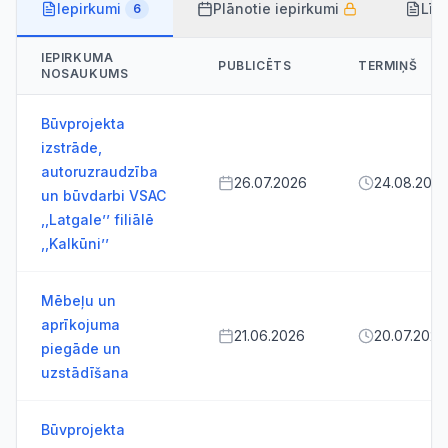
Iepirkumi
Plānotie iepirkumi
Līg
6
IEPIRKUMA
PUBLICĒTS
TERMIŅŠ
NOSAUKUMS
Būvprojekta
izstrāde,
autoruzraudzība
26.07.2026
24.08.202
un būvdarbi VSAC
,,Latgale’’ filiālē
,,Kalkūni’’
Mēbeļu un
aprīkojuma
21.06.2026
20.07.2026
piegāde un
uzstādīšana
Būvprojekta