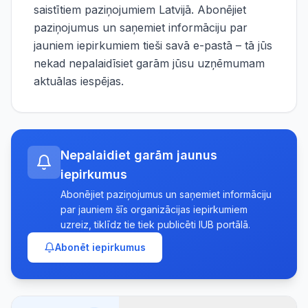
saistītiem paziņojumiem Latvijā. Abonējiet
paziņojumus un saņemiet informāciju par
jauniem iepirkumiem tieši savā e-pastā – tā jūs
nekad nepalaidīsiet garām jūsu uzņēmumam
aktuālas iespējas.
Nepalaidiet garām jaunus
iepirkumus
Abonējiet paziņojumus un saņemiet informāciju
par jauniem šīs organizācijas iepirkumiem
uzreiz, tiklīdz tie tiek publicēti IUB portālā.
Abonēt iepirkumus