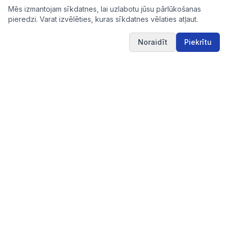
Mēs izmantojam sīkdatnes, lai uzlabotu jūsu pārlūkošanas
pieredzi. Varat izvēlēties, kuras sīkdatnes vēlaties atļaut.
Noraidīt
Piekrītu
IUB.LV
Pārskatāms aktuālo iepirkumu apkopojums Tev
svarīgajās nozarēs – ērti, skaidri un uzticami vienuviet.
IUB.LV
Pirkimai365.lt
Hanked.ee
Saites