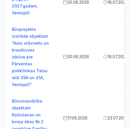
30.06.2026
16.07.2026
2027.gadam,
Ventspilī
Būvprojekta
izstrāde objektam
“Auto stāvvietu un
brauktuves
30.06.2026
16.07.2026
izbūve pie
Pārventas
poliklīnikas Talsu
ielā 39A un 41A,
Ventspilī”
Būvuzraudzība
objektam
Ražošanas un
17.06.2026
23.07.2026
biroja ēkas Nr.2
jaunbūve Ganību