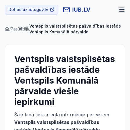
IUB.LV
Doties uz iub.gov.lv
Ventspils valstspilsētas pašvaldības iestāde
/
Pasūtītāji
/
Ventspils Komunālā pārvalde
Ventspils valstspilsētas
pašvaldības iestāde
Ventspils Komunālā
pārvalde
viešie
iepirkumi
Šajā lapā tiek sniegta informācija par visiem
Ventspils valstspilsētas pašvaldības
iestāde Ventspils Komunālā pārvalde