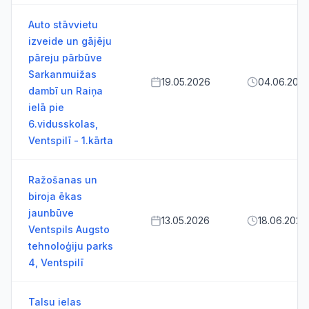
Auto stāvvietu
izveide un gājēju
pāreju pārbūve
Sarkanmuižas
19.05.2026
04.06.202
dambī un Raiņa
ielā pie
6.vidusskolas,
Ventspilī - 1.kārta
Ražošanas un
biroja ēkas
jaunbūve
13.05.2026
18.06.2026
Ventspils Augsto
tehnoloģiju parks
4, Ventspilī
Talsu ielas