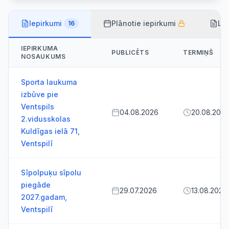
Iepirkumi
Plānotie iepirkumi
Lī
16
IEPIRKUMA
PUBLICĒTS
TERMIŅŠ
NOSAUKUMS
Sporta laukuma
izbūve pie
Ventspils
04.08.2026
20.08.202
2.vidusskolas
Kuldīgas ielā 71,
Ventspilī
Sīpolpuķu sīpolu
piegāde
29.07.2026
13.08.2026
2027.gadam,
Ventspilī