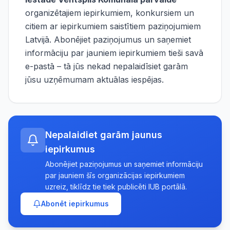
organizētajiem iepirkumiem, konkursiem un
citiem ar iepirkumiem saistītiem paziņojumiem
Latvijā. Abonējiet paziņojumus un saņemiet
informāciju par jauniem iepirkumiem tieši savā
e-pastā – tā jūs nekad nepalaidīsiet garām
jūsu uzņēmumam aktuālas iespējas.
Nepalaidiet garām jaunus
iepirkumus
Abonējiet paziņojumus un saņemiet informāciju
par jauniem šīs organizācijas iepirkumiem
uzreiz, tiklīdz tie tiek publicēti IUB portālā.
Abonēt iepirkumus