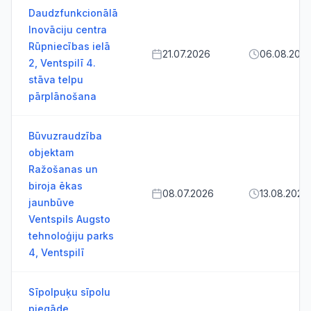
Daudzfunkcionālā
Inovāciju centra
Rūpniecības ielā
21.07.2026
06.08.202
2, Ventspilī 4.
stāva telpu
pārplānošana
Būvuzraudzība
objektam
Ražošanas un
biroja ēkas
08.07.2026
13.08.2026
jaunbūve
Ventspils Augsto
tehnoloģiju parks
4, Ventspilī
Sīpolpuķu sīpolu
piegāde