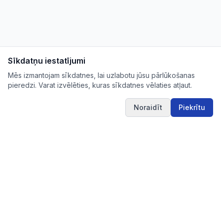
Sīkdatņu iestatījumi
Mēs izmantojam sīkdatnes, lai uzlabotu jūsu pārlūkošanas
pieredzi. Varat izvēlēties, kuras sīkdatnes vēlaties atļaut.
Noraidīt
Piekrītu
IUB.LV
Pārskatāms aktuālo iepirkumu apkopojums Tev
svarīgajās nozarēs – ērti, skaidri un uzticami vienuviet.
IUB.LV