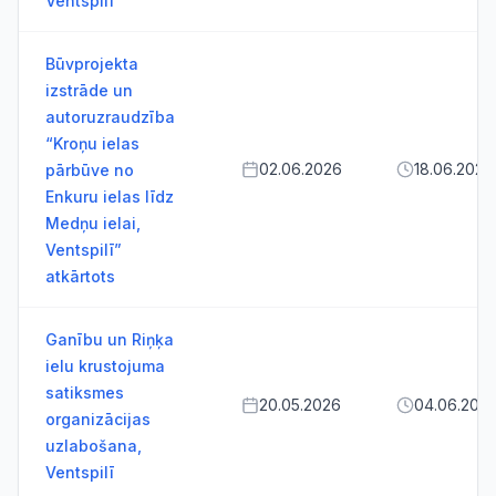
Ventspilī
Būvprojekta
izstrāde un
autoruzraudzība
“Kroņu ielas
02.06.2026
18.06.2026
pārbūve no
Enkuru ielas līdz
Medņu ielai,
Ventspilī”
atkārtots
Ganību un Riņķa
ielu krustojuma
satiksmes
20.05.2026
04.06.202
organizācijas
uzlabošana,
Ventspilī