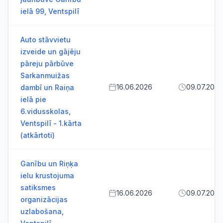
ielā 99, Ventspilī
Auto stāvvietu
izveide un gājēju
pāreju pārbūve
Sarkanmuižas
16.06.2026
09.07.2026
dambī un Raiņa
ielā pie
6.vidusskolas,
Ventspilī - 1.kārta
(atkārtoti)
Ganību un Riņķa
ielu krustojuma
satiksmes
16.06.2026
09.07.2026
organizācijas
uzlabošana,