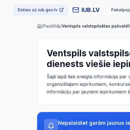
IUB.LV
Doties uz iub.gov.lv
Pakalpoj
/
Pasūtītāji
/
Ventspils valstspilsētas pašvaldī
Ventspils valstspil
dienests
viešie iep
Šajā lapā tiek sniegta informācija par
organizētajiem iepirkumiem, konkursie
informāciju par jauniem iepirkumiem t
Nepalaidiet garām jaunus i