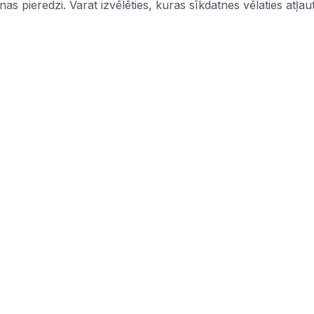
s pieredzi. Varat izvēlēties, kuras sīkdatnes vēlaties atļaut
Informācija
mi
Iepirkumi
Pasūtītāji
CPV kodi
politika