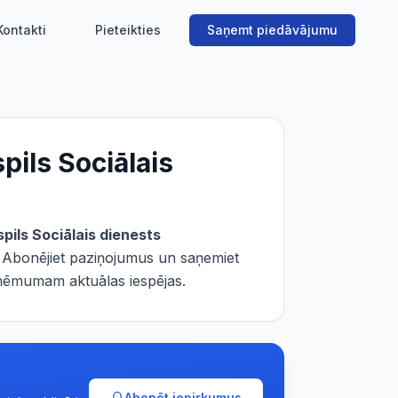
Kontakti
Pieteikties
Saņemt piedāvājumu
pils Sociālais
pils Sociālais dienests
. Abonējiet paziņojumus un saņemiet
uzņēmumam aktuālas iespējas.
Abonēt iepirkumus