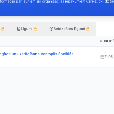
rmāciju par jauniem šīs organizācijas iepirkumiem uzreiz, tiklīdz tie 
Līgumi
Beidzošies līgumi
PUBLIC
iegāde un uzstādīšana Ventspils Sociālās
21.05