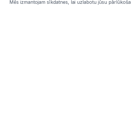
Mēs izmantojam sīkdatnes, lai uzlabotu jūsu pārlūkošana
IUB.LV
Saites
Pārskatāms aktuālo iepirkumu
Pakalpoju
apkopojums Tev svarīgajās nozarēs –
Par mums
ērti, skaidri un uzticami vienuviet.
Kontakti
IUB.LV
Privātuma 
Pirkimai365.lt
Noteikumi
Hanked.ee