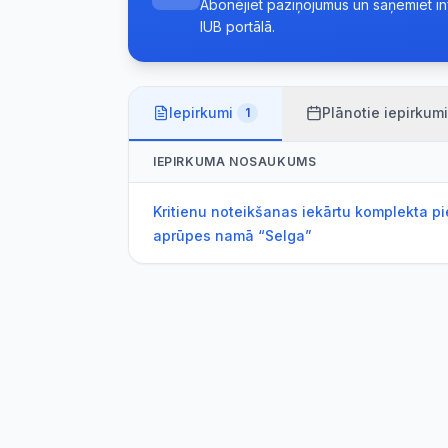
Abonējiet paziņojumus un saņemiet info
IUB portālā.
Iepirkumi
Plānotie iepirkumi
1
IEPIRKUMA NOSAUKUMS
Kritienu noteikšanas iekārtu komplekta p
aprūpes namā “Selga”