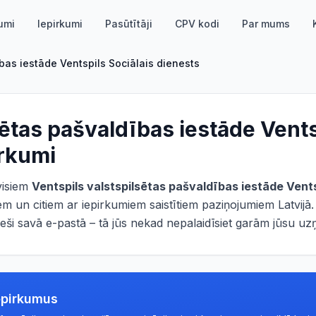
umi
Iepirkumi
Pasūtītāji
CPV kodi
Par mums
bas iestāde Ventspils Sociālais dienests
sētas pašvaldības iestāde Vents
irkumi
 visiem
Ventspils valstspilsētas pašvaldības iestāde Vents
m un citiem ar iepirkumiem saistītiem paziņojumiem Latvijā
ieši savā e-pastā – tā jūs nekad nepalaidīsiet garām jūsu 
epirkumus