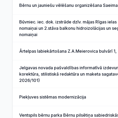
Bērnu un jauniešu vēlēšanu organizēšana Saeimas
Būvniec. iec. dok. izstrāde dzīv. mājas Rīgas iela
nomaiņai un 2.stāva balkonu hidroizolācijas un s
nomaiņai
Ārtelpas labiekārtošana Z.A.Meierovica bulvārī 1,
Jelgavas novada pašvaldības informatīvā izdevu
korektūra, stilistiskā redaktūra un maketa sagata
2026/101)
Piekļuves sistēmas modernizācija
Ventspils bērnu parka Bērnu pilsētiņa sabiedriskā