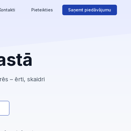
Kontakti
Pieteikties
Saņemt piedāvājumu
astā
 – ērti, skaidri