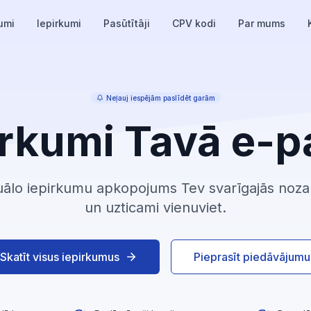
umi
Iepirkumi
Pasūtītāji
CPV kodi
Par mums
Neļauj iespējām paslīdēt garām
irkumi Tavā e-p
ālo iepirkumu apkopojums Tev svarīgajās nozarēs
un uzticami vienuviet.
Skatīt visus iepirkumus
Pieprasīt piedāvājumu