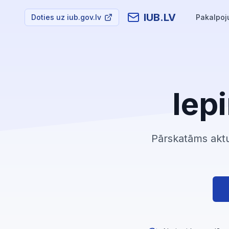
IUB.LV
Doties uz iub.gov.lv
Pakalpoj
Iep
Pārskatāms aktu