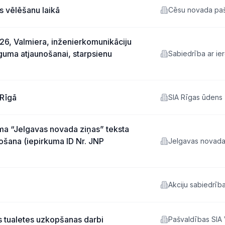
 vēlēšanu laikā
Cēsu novada pa
s 26, Valmiera, inženierkomunikāciju
eguma atjaunošanai, starpsienu
Sabiedrība ar ie
atbildību VALMI
NAMSAIMNIEKS
 Rīgā
SIA Rīgas ūdens
ma “Jelgavas novada ziņas” teksta
vošana (iepirkuma ID Nr. JNP
Jelgavas novada
Akciju sabiedrīb
SILTUMS
s tualetes uzkopšanas darbi
Pašvaldības SIA 