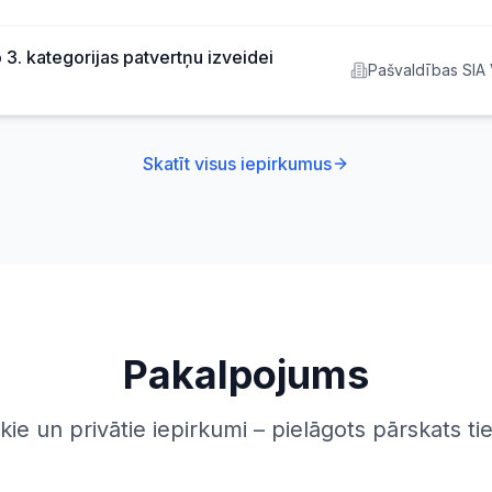
labiekārtošanas 
 3. kategorijas patvertņu izveidei
Pašvaldības SIA 
nekustamie īpaš
Skatīt visus iepirkumus
Pakalpojums
kie un privātie iepirkumi – pielāgots pārskats ti