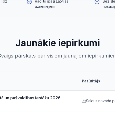
 līdz
Radīts īpaši Latvijas
Bez sl
uzņēmējiem
nosacī
Jaunākie iepirkumi
Svaigs pārskats par visiem jaunajiem iepirkumie
Pasūtītājs
ā un pašvaldības iestāžu 2026.
Saldus novada p