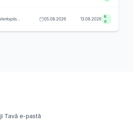
kombināts
8
Ventspils
05.08.2026
13.08.2026
d.
umi
eji Tavā e-pastā