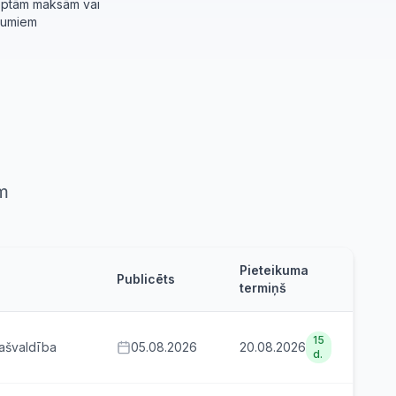
ēptām maksām vai
jumiem
m
Pieteikuma
Publicēts
termiņš
15
ašvaldība
05.08.2026
20.08.2026
d.