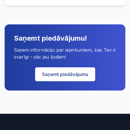
Saņemt piedāvājumu!
Saņem informāciju par iepirkumiem, kas Tev ir
svarīgi – sāc jau šodien!
Saņemt piedāvājumu