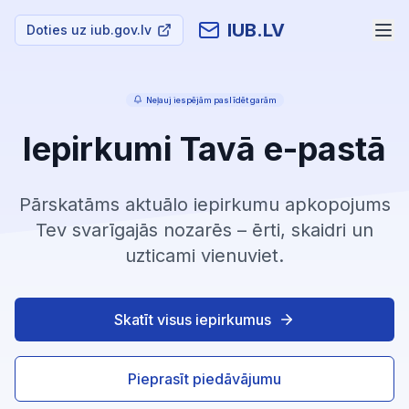
IUB.LV
Doties uz iub.gov.lv
Neļauj iespējām paslīdēt garām
Iepirkumi Tavā e-pastā
Pārskatāms aktuālo iepirkumu apkopojums
Tev svarīgajās nozarēs – ērti, skaidri un
uzticami vienuviet.
Skatīt visus iepirkumus
Pieprasīt piedāvājumu