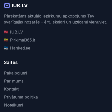
IUB.LV
Pārskatāms aktuālo iepirkumu apkopojums Tev
svarīgajās nozarēs – ērti, skaidri un uzticami vienuviet.
IUB.LV
Pirkimai365.lt
Hanked.ee
Saites
Pakalpojumi
Par mums
Kontakti
Privātuma politika
Noteikumi