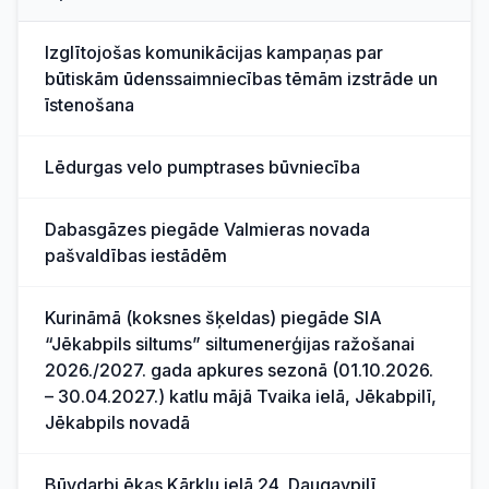
Izglītojošas komunikācijas kampaņas par
būtiskām ūdenssaimniecības tēmām izstrāde un
īstenošana
Lēdurgas velo pumptrases būvniecība
Dabasgāzes piegāde Valmieras novada
pašvaldības iestādēm
Kurināmā (koksnes šķeldas) piegāde SIA
“Jēkabpils siltums” siltumenerģijas ražošanai
2026./2027. gada apkures sezonā (01.10.2026.
– 30.04.2027.) katlu mājā Tvaika ielā, Jēkabpilī,
Jēkabpils novadā
Būvdarbi ēkas Kārklu ielā 24, Daugavpilī