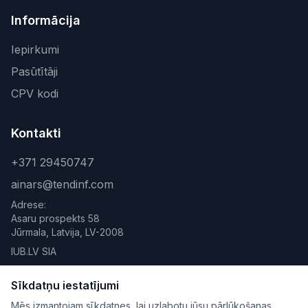
Informācija
Iepirkumi
Pasūtītāji
CPV kodi
Kontakti
+371 29450747
ainars@tendinf.com
Adrese:
Asaru prospekts 58
Jūrmala, Latvija, LV-2008
IUB.LV SIA
Sīkdatņu iestatījumi
Mēs izmantojam sīkdatnes, lai uzlabotu jūsu pārlūkošanas